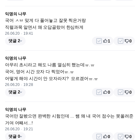
익명의 나무
국어 ㅅㅂ 맞게 다 풀어놓고 잘못 찍은거랑

직렬과목 알면서 왜 오답골랐어 한심하게
26.06.20
19:41
댓글 2
1
0
익명의 나무
아무리 초시라고 해도 나름 열심히 했는데ㅠ.ㅠ

국어, 영어 시간 모자 다 찍었어ㅠ.ㅠ

어떻게 해야 시간이 안 모자라지?  모르겠어ㅠ.ㅠ
26.06.20
19:28
댓글 2
0
0
익명의 나무
국어만 잘봤으면 완벽한 시험인데 ... 쌤 왜 내 국어 점수는 못올려준
거여 어째서...!
26.06.20
19:21
댓글 0
0
0