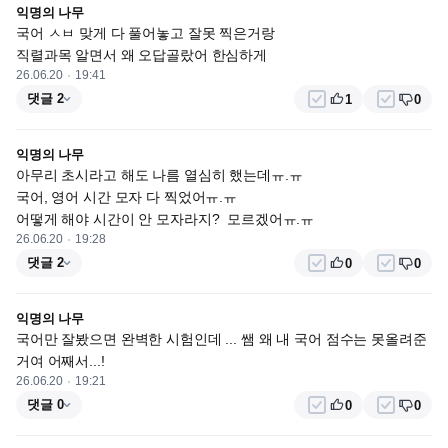
익명의 나무
국어 ㅅㅂ 맞게 다 풀어놓고 잘못 찍은거랑

직렬과목 알면서 왜 오답골랐어 한심하게
26.06.20
19:41
댓글 2
1
0
익명의 나무
아무리 초시라고 해도 나름 열심히 했는데ㅠ.ㅠ

국어, 영어 시간 모자 다 찍었어ㅠ.ㅠ

어떻게 해야 시간이 안 모자라지?  모르겠어ㅠ.ㅠ
26.06.20
19:28
댓글 2
0
0
익명의 나무
국어만 잘봤으면 완벽한 시험인데 ... 쌤 왜 내 국어 점수는 못올려준
거여 어째서...!
26.06.20
19:21
댓글 0
0
0