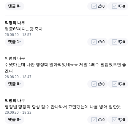
댓글 0
0
0
익명의 나무
평균66이다,,,걍 죽자
26.06.20
18:57
댓글 1
0
0
익명의 나무
쉬웠다는데 나만 행정학 말아먹었네ㅠㅠ 제발 1배수 필합했으면 좋
겠다
26.06.20
18:47
댓글 0
0
0
익명의 나무
행정법 행정학 항상 점수 안나와서 고민했는데 나름 방어 잘한듯..
26.06.20
18:22
댓글 0
0
0