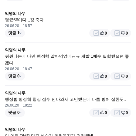
익명의 나무
평균66이다,,,걍 죽자
26.06.20
18:57
댓글 1
0
0
익명의 나무
쉬웠다는데 나만 행정학 말아먹었네ㅠㅠ 제발 1배수 필합했으면 좋
겠다
26.06.20
18:47
댓글 0
0
0
익명의 나무
행정법 행정학 항상 점수 안나와서 고민했는데 나름 방어 잘한듯..
26.06.20
18:22
댓글 0
0
0
익명의 나무
아 이젠 OMR 마킹 실수가 없었을지가 걱정되네