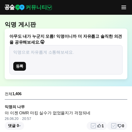
커뮤니티
익명 게시판
아무도 내가 누군지 모름! 익명이니까 더 자유롭고 솔직한 의견
을 공유해보세요.🤫
등록
전체
1,406
익명의 나무
아 이젠 OMR 마킹 실수가 없었을지가 걱정되네
26.06.20
20:57
댓글 0
1
0