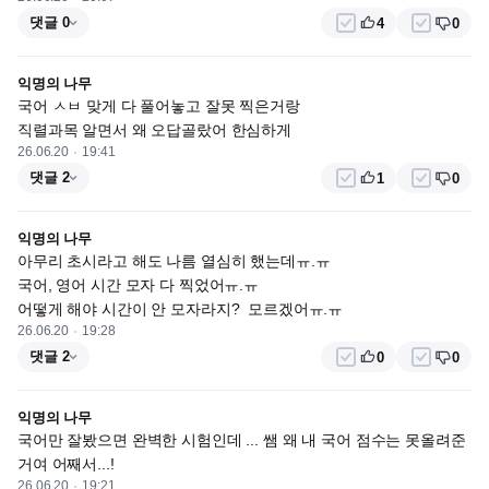
댓글 0
4
0
익명의 나무
국어 ㅅㅂ 맞게 다 풀어놓고 잘못 찍은거랑

직렬과목 알면서 왜 오답골랐어 한심하게
26.06.20
19:41
댓글 2
1
0
익명의 나무
아무리 초시라고 해도 나름 열심히 했는데ㅠ.ㅠ

국어, 영어 시간 모자 다 찍었어ㅠ.ㅠ

어떻게 해야 시간이 안 모자라지?  모르겠어ㅠ.ㅠ
26.06.20
19:28
댓글 2
0
0
익명의 나무
국어만 잘봤으면 완벽한 시험인데 ... 쌤 왜 내 국어 점수는 못올려준
거여 어째서...!
26.06.20
19:21