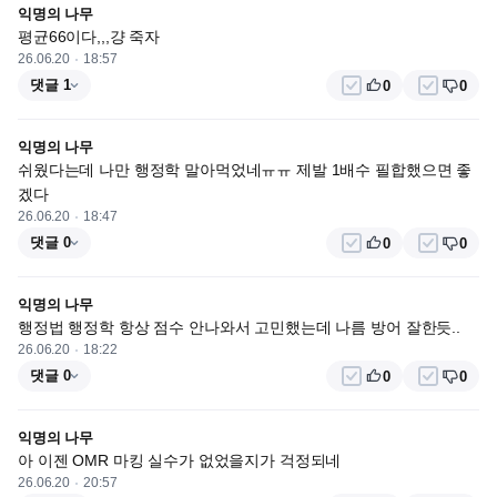
익명의 나무
평균66이다,,,걍 죽자
26.06.20
18:57
댓글 1
0
0
익명의 나무
쉬웠다는데 나만 행정학 말아먹었네ㅠㅠ 제발 1배수 필합했으면 좋
겠다
26.06.20
18:47
댓글 0
0
0
익명의 나무
행정법 행정학 항상 점수 안나와서 고민했는데 나름 방어 잘한듯..
26.06.20
18:22
댓글 0
0
0
익명의 나무
아 이젠 OMR 마킹 실수가 없었을지가 걱정되네
26.06.20
20:57