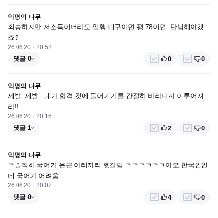
익명의 나무
죄송하지만 저소득이더라도 일행 대구이면 평 78이면  단념해야겠
죠?
26.06.20
20:52
댓글 0
0
0
익명의 나무
제발..제발...내가 합격 컷에 들어가기를.간절히 바라니까 이루어져
라!!
26.06.20
20:16
댓글 1
2
0
익명의 나무
ㅋ솔직히 국어가 은근 아리까리 헷갈림 ㅋㅋㅋㅋㅋㅋ아오 한국인인
데 국어가 어려움
26.06.20
20:07
댓글 0
4
0