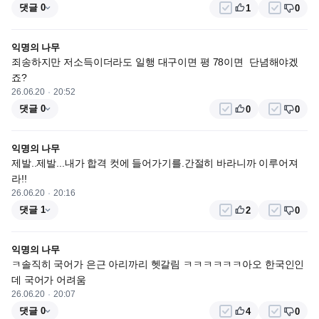
댓글 0
1
0
익명의 나무
죄송하지만 저소득이더라도 일행 대구이면 평 78이면  단념해야겠
죠?
26.06.20
20:52
댓글 0
0
0
익명의 나무
제발..제발...내가 합격 컷에 들어가기를.간절히 바라니까 이루어져
라!!
26.06.20
20:16
댓글 1
2
0
익명의 나무
ㅋ솔직히 국어가 은근 아리까리 헷갈림 ㅋㅋㅋㅋㅋㅋ아오 한국인인
데 국어가 어려움
26.06.20
20:07
댓글 0
4
0