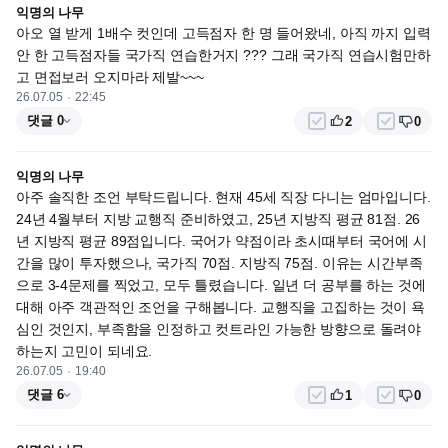
익명의 나무
아오 열 받게 1배수 컷인데 고득점자 한 명 들어왔네, 아직 까지 입력 
안 한 고득점자들 국가직 연습한거지 ??? 그래 국가직 연습시험만하
고 면접보러 오지마라 제발~~~
26.07.05
22:45
댓글 0
2
0
익명의 나무
아주 솔직한 조언 부탁드립니다. 현재 45세 직장 다니는 엄마입니다. 
24년 4월부터 지방 교행직 준비하였고, 25년 지방직 평균 81점. 26
년 지방직 평균 89점입니다. 국어가 약점이라 초시때부터 국어에 시
간을 많이 투자했으나, 국가직 70점. 지방직 75점. 이유는 시간부족
으로 3-4문제를 찍었고, 모두 틀렸습니다. 일년 더 공부를 하는 것에 
대해 아주 객관적인 조언을 구해봅니다. 교행직을 고집하는 것이 욕
심인 것인지, 부족함을 인정하고 컷트라인 가능한 방향으로 돌려야 
하는지 고민이 되네요.
26.07.05
19:40
댓글 6
1
0