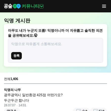
커뮤니티
익명 게시판
아무도 내가 누군지 모름! 익명이니까 더 자유롭고 솔직한 의견
을 공유해보세요.🤫
등록
전체
1,406
익명의 나무
광주광역시 일반환경 425점 어떤가요?

두근두근 합니다
26.07.07
14:01