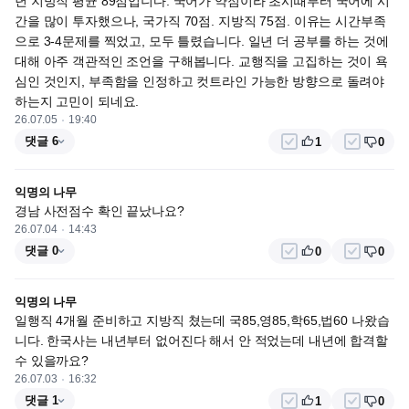
년 지방직 평균 89점입니다. 국어가 약점이라 초시때부터 국어에 시
간을 많이 투자했으나, 국가직 70점. 지방직 75점. 이유는 시간부족
으로 3-4문제를 찍었고, 모두 틀렸습니다. 일년 더 공부를 하는 것에 
대해 아주 객관적인 조언을 구해봅니다. 교행직을 고집하는 것이 욕
심인 것인지, 부족함을 인정하고 컷트라인 가능한 방향으로 돌려야 
하는지 고민이 되네요.
26.07.05
19:40
댓글 6
1
0
익명의 나무
경남 사전점수 확인 끝났나요?
26.07.04
14:43
댓글 0
0
0
익명의 나무
일행직 4개월 준비하고 지방직 쳤는데 국85,영85,학65,법60 나왔습
니다. 한국사는 내년부터 없어진다 해서 안 적었는데 내년에 합격할 
수 있을까요?
26.07.03
16:32
댓글 1
1
0