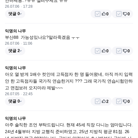
안하세용..?ㅠㅠ 살려주세요 ㅠㅠ
26.07.06
17:28
댓글 0
0
0
익명의 나무
부산88  가능성있나요?말라죽겠음 ㅜㅜ
26.07.06
11:06
댓글 2
0
0
익명의 나무
아오 열 받게 1배수 컷인데 고득점자 한 명 들어왔네, 아직 까지 입력 
안 한 고득점자들 국가직 연습한거지 ??? 그래 국가직 연습시험만하
고 면접보러 오지마라 제발~~~
26.07.05
22:45
댓글 0
2
0
익명의 나무
아주 솔직한 조언 부탁드립니다. 현재 45세 직장 다니는 엄마입니다. 
24년 4월부터 지방 교행직 준비하였고, 25년 지방직 평균 81점. 26