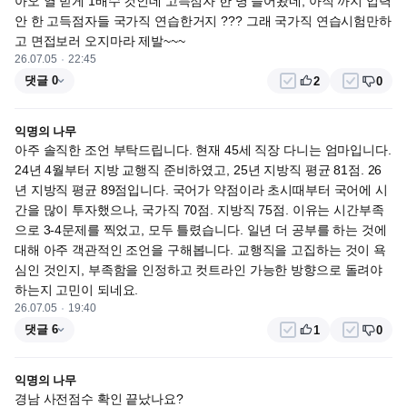
아오 열 받게 1배수 컷인데 고득점자 한 명 들어왔네, 아직 까지 입력 
안 한 고득점자들 국가직 연습한거지 ??? 그래 국가직 연습시험만하
고 면접보러 오지마라 제발~~~
26.07.05
22:45
댓글 0
2
0
익명의 나무
아주 솔직한 조언 부탁드립니다. 현재 45세 직장 다니는 엄마입니다. 
24년 4월부터 지방 교행직 준비하였고, 25년 지방직 평균 81점. 26
년 지방직 평균 89점입니다. 국어가 약점이라 초시때부터 국어에 시
간을 많이 투자했으나, 국가직 70점. 지방직 75점. 이유는 시간부족
으로 3-4문제를 찍었고, 모두 틀렸습니다. 일년 더 공부를 하는 것에 
대해 아주 객관적인 조언을 구해봅니다. 교행직을 고집하는 것이 욕
심인 것인지, 부족함을 인정하고 컷트라인 가능한 방향으로 돌려야 
하는지 고민이 되네요.
26.07.05
19:40
댓글 6
1
0
익명의 나무
경남 사전점수 확인 끝났나요?