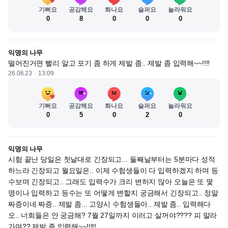
기뻐요
공감해요
화나요
슬퍼요
놀라워요
0
8
0
0
0
익명의 나무
떨어진거면 빨리 알고 포기 좀 하게 제발 좀.. 제발 좀 입력해~~!!!!
26.06.23
13:09
기뻐요
공감해요
화나요
슬퍼요
놀라워요
0
5
0
2
0
익명의 나무
시험 끝난 당일은 첫날대로 긴장되고... 둘째날부터는 5분마다 성적
하느라 긴장되고 월요일은.. 이제 수험생들이 다 입력하겠지 하며 등
수보며 긴장되고.. 그래도 입력수가 크리 변하지 않아 오늘은 또 몇
명이나 입력하고 등수는 또 어떻게 변할지 궁금해서 긴장되고.. 정말 
짜증이네 짜증.. 제발 좀... 고양시 수험생들아.. 제발 좀.. 입력해다
오.. 너희들은 안 궁금해? 7월 27일까지 이러고 살꺼야???? 피 말라
가며?? 제발 좀 입력해~~!!!!!