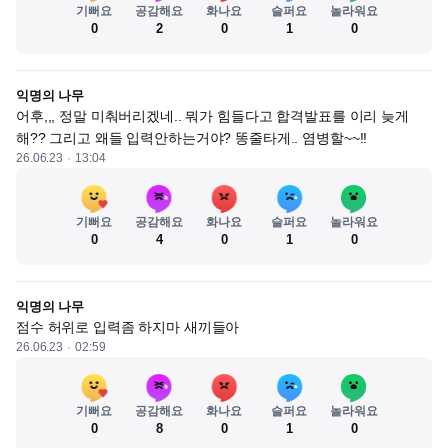
기뻐요
공감해요
화나요
슬퍼요
놀라워요
0
2
0
1
0
익명의 나무
어후,,, 정말 미춰버리겠네.. 뭐가 힘들다고 합격발표를 이리 늦게 
해?? 그리고 왜들 입력안하는거야? 똥줄타게.. 염병할~~!!
26.06.23
13:04
기뻐요
공감해요
화나요
슬퍼요
놀라워요
0
4
0
1
0
익명의 나무
점수 허위로 입력좀 하지마 새끼들아
26.06.23
02:59
기뻐요
공감해요
화나요
슬퍼요
놀라워요
0
8
0
1
0