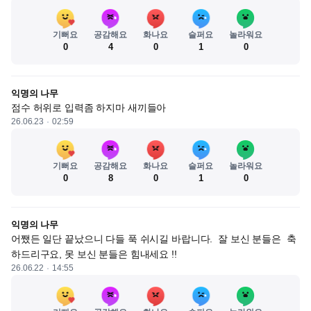
기뻐요
공감해요
화나요
슬퍼요
놀라워요
0
4
0
1
0
익명의 나무
점수 허위로 입력좀 하지마 새끼들아
26.06.23
02:59
기뻐요
공감해요
화나요
슬퍼요
놀라워요
0
8
0
1
0
익명의 나무
어쨌든 일단 끝났으니 다들 푹 쉬시길 바랍니다.  잘 보신 분들은  축
하드리구요, 못 보신 분들은 힘내세요 !!
26.06.22
14:55