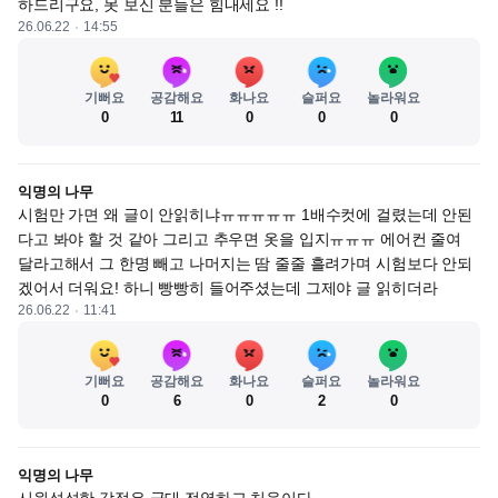
하드리구요, 못 보신 분들은 힘내세요 !!
26.06.22
14:55
기뻐요
공감해요
화나요
슬퍼요
놀라워요
0
11
0
0
0
익명의 나무
시험만 가면 왜 글이 안읽히냐ㅠㅠㅠㅠㅠ 1배수컷에 걸렸는데 안된
다고 봐야 할 것 같아 그리고 추우면 옷을 입지ㅠㅠㅠ 에어컨 줄여 
달라고해서 그 한명 빼고 나머지는 땀 줄줄 흘려가며 시험보다 안되
겠어서 더워요! 하니 빵빵히 들어주셨는데 그제야 글 읽히더라
26.06.22
11:41
기뻐요
공감해요
화나요
슬퍼요
놀라워요
0
6
0
2
0
익명의 나무