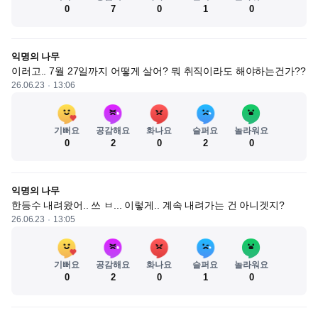
0
7
0
1
0
익명의 나무
이러고.. 7월 27일까지 어떻게 살어? 뭐 취직이라도 해야하는건가??
26.06.23
13:06
기뻐요
공감해요
화나요
슬퍼요
놀라워요
0
2
0
2
0
익명의 나무
한등수 내려왔어.. 쓰 ㅂ... 이렇게.. 계속 내려가는 건 아니겟지?
26.06.23
13:05
기뻐요
공감해요
화나요
슬퍼요
놀라워요
0
2
0
1
0