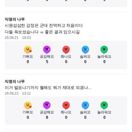
익명의 나무
시원섭섭한 감정은 군대 전역하고 처음이다 

다들 욕보셨습니다 ㅠ 좋은 결과 있으시길
26.06.21
19:01
기뻐요
공감해요
화나요
슬퍼요
놀라워요
0
5
0
0
0
익명의 나무
이거 발표나기까지 뭘해도 뭐가 제대로 되겠나...
26.06.23
13:11
기뻐요
공감해요
화나요
슬퍼요
놀라워요
0
8
0
0
0