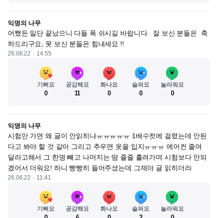
익명의 나무
어쨌든 일단 끝났으니 다들 푹 쉬시길 바랍니다.  잘 보신 분들은  축
하드리구요, 못 보신 분들은 힘내세요 !!
26.06.22
14:55
기뻐요
공감해요
화나요
슬퍼요
놀라워요
0
11
0
0
0
익명의 나무
시험만 가면 왜 글이 안읽히냐ㅠㅠㅠㅠㅠ 1배수컷에 걸렸는데 안된
다고 봐야 할 것 같아 그리고 추우면 옷을 입지ㅠㅠㅠ 에어컨 줄여 
달라고해서 그 한명 빼고 나머지는 땀 줄줄 흘려가며 시험보다 안되
겠어서 더워요! 하니 빵빵히 들어주셨는데 그제야 글 읽히더라
26.06.22
11:41
기뻐요
공감해요
화나요
슬퍼요
놀라워요
0
6
0
2
0