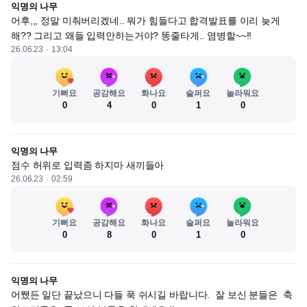
익명의 나무
어후,,, 정말 미춰버리겠네.. 뭐가 힘들다고 합격발표를 이리 늦게 
해?? 그리고 왜들 입력안하는거야? 똥줄타게.. 염병할~~!!
26.06.23
13:04
기뻐요
공감해요
화나요
슬퍼요
놀라워요
0
4
0
1
0
익명의 나무
점수 허위로 입력좀 하지마 새끼들아
26.06.23
02:59
기뻐요
공감해요
화나요
슬퍼요
놀라워요
0
8
0
1
0
익명의 나무
어쨌든 일단 끝났으니 다들 푹 쉬시길 바랍니다.  잘 보신 분들은  축