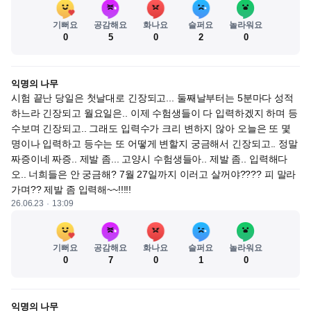
기뻐요
공감해요
화나요
슬퍼요
놀라워요
0
5
0
2
0
익명의 나무
시험 끝난 당일은 첫날대로 긴장되고... 둘째날부터는 5분마다 성적
하느라 긴장되고 월요일은.. 이제 수험생들이 다 입력하겠지 하며 등
수보며 긴장되고.. 그래도 입력수가 크리 변하지 않아 오늘은 또 몇
명이나 입력하고 등수는 또 어떻게 변할지 궁금해서 긴장되고.. 정말 
짜증이네 짜증.. 제발 좀... 고양시 수험생들아.. 제발 좀.. 입력해다
오.. 너희들은 안 궁금해? 7월 27일까지 이러고 살꺼야???? 피 말라
가며?? 제발 좀 입력해~~!!!!!
26.06.23
13:09
기뻐요
공감해요
화나요
슬퍼요
놀라워요
0
7
0
1
0
익명의 나무