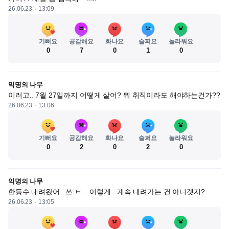
26.06.23
13:09
기뻐요
공감해요
화나요
슬퍼요
놀라워요
0
7
0
1
0
익명의 나무
이러고.. 7월 27일까지 어떻게 살어? 뭐 취직이라도 해야하는건가??
26.06.23
13:06
기뻐요
공감해요
화나요
슬퍼요
놀라워요
0
2
0
2
0
익명의 나무
한등수 내려왔어.. 쓰 ㅂ... 이렇게.. 계속 내려가는 건 아니겟지?
26.06.23
13:05