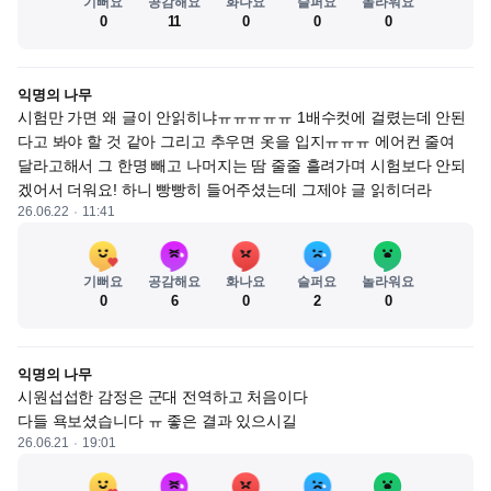
기뻐요
공감해요
화나요
슬퍼요
놀라워요
0
11
0
0
0
익명의 나무
시험만 가면 왜 글이 안읽히냐ㅠㅠㅠㅠㅠ 1배수컷에 걸렸는데 안된
다고 봐야 할 것 같아 그리고 추우면 옷을 입지ㅠㅠㅠ 에어컨 줄여 
달라고해서 그 한명 빼고 나머지는 땀 줄줄 흘려가며 시험보다 안되
겠어서 더워요! 하니 빵빵히 들어주셨는데 그제야 글 읽히더라
26.06.22
11:41
기뻐요
공감해요
화나요
슬퍼요
놀라워요
0
6
0
2
0
익명의 나무
시원섭섭한 감정은 군대 전역하고 처음이다 

다들 욕보셨습니다 ㅠ 좋은 결과 있으시길
26.06.21
19:01