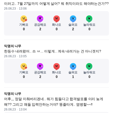
이러고.. 7월 27일까지 어떻게 살어? 뭐 취직이라도 해야하는건가??
26.06.23
13:06
기뻐요
공감해요
화나요
슬퍼요
놀라워요
0
2
0
2
0
익명의 나무
한등수 내려왔어.. 쓰 ㅂ... 이렇게.. 계속 내려가는 건 아니겟지?
26.06.23
13:05
기뻐요
공감해요
화나요
슬퍼요
놀라워요
0
2
0
1
0
익명의 나무
어후,,, 정말 미춰버리겠네.. 뭐가 힘들다고 합격발표를 이리 늦게 
해?? 그리고 왜들 입력안하는거야? 똥줄타게.. 염병할~~!!
26.06.23
13:04