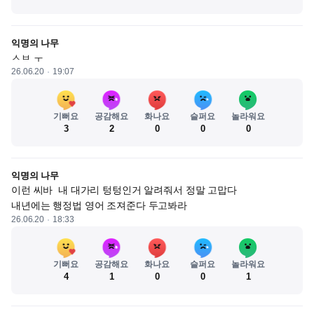
익명의 나무
ㅅㅂ ㅜ
26.06.20
19:07
기뻐요
공감해요
화나요
슬퍼요
놀라워요
3
2
0
0
0
익명의 나무
이런 씨바  내 대가리 텅텅인거 알려줘서 정말 고맙다 

내년에는 행정법 영어 조져준다 두고봐라
26.06.20
18:33
기뻐요
공감해요
화나요
슬퍼요
놀라워요
4
1
0
0
1