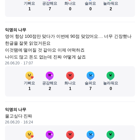
기뻐요
공감해요
화나요
슬퍼요
놀라워요
1
7
0
0
2
익명의 나무
영어 항상 100점만 맞다가 이번에 90점 맞았어요.... 너무 긴장했나 
한글을 잘못 읽었거든요

이것땜에 떨어질 것 같아요 이제 어떡하죠 

나이도 많고 돈도 없는데 진짜 어떻게 살죠
26.06.20
17:07
기뻐요
공감해요
화나요
슬퍼요
놀라워요
1
2
1
7
0
익명의 나무
울고싶다 진짜
26.06.20
16:24