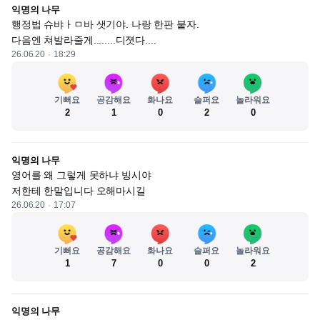
익명의 나무
행정법 슈뱌ㅏㅁ바 샛기야. 나랑 한판 붙자.

다음엔 쳐발라줄게........디졋다....
26.06.20
18:29
기뻐요
공감해요
화나요
슬퍼요
놀라워요
2
1
0
2
0
익명의 나무
영어를 왜 그렇게 못하냐 빙시야

저한테 한말입니다 오해마시길
26.06.20
17:07
기뻐요
공감해요
화나요
슬퍼요
놀라워요
1
7
0
0
2
익명의 나무