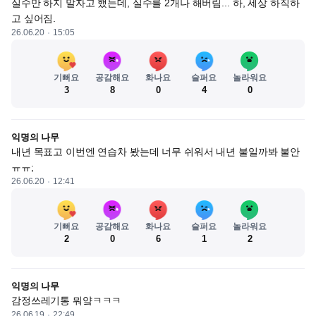
실수만 하지 말자고 했는데, 실수를 2개나 해버림... 하, 세상 하직하
고 싶어짐.
26.06.20
15:05
기뻐요
공감해요
화나요
슬퍼요
놀라워요
3
8
0
4
0
익명의 나무
내년 목표고 이번엔 연습차 봤는데 너무 쉬워서 내년 불일까봐 불안 
ㅠㅠ;
26.06.20
12:41
기뻐요
공감해요
화나요
슬퍼요
놀라워요
2
0
6
1
2
익명의 나무
감정쓰레기통 뭐얔ㅋㅋㅋ
26.06.19
22:49