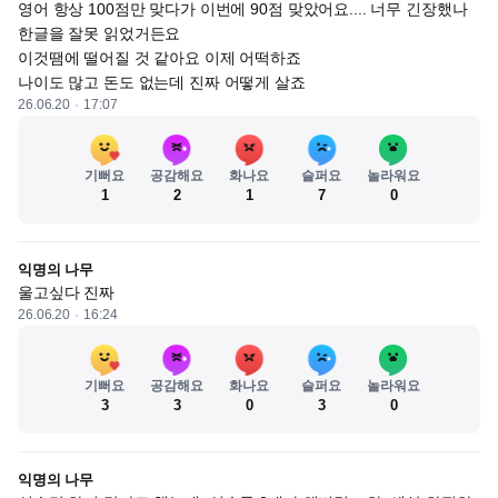
영어 항상 100점만 맞다가 이번에 90점 맞았어요.... 너무 긴장했나 
한글을 잘못 읽었거든요

이것땜에 떨어질 것 같아요 이제 어떡하죠 

나이도 많고 돈도 없는데 진짜 어떻게 살죠
26.06.20
17:07
기뻐요
공감해요
화나요
슬퍼요
놀라워요
1
2
1
7
0
익명의 나무
울고싶다 진짜
26.06.20
16:24
기뻐요
공감해요
화나요
슬퍼요
놀라워요
3
3
0
3
0
익명의 나무