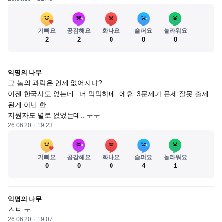
기뻐요
공감해요
화나요
슬퍼요
놀라워요
2
2
0
0
0
익명의 나무
그 놈의 과락은 언제 없어지냐?

이젠 한국사도 없는데.. 더 막막하네. 에휴. 3문제가 문제 잘못 출제
된게 아닌 한..

지원자도 별로 없었는데.. ㅜㅜ
26.06.20
19:23
기뻐요
공감해요
화나요
슬퍼요
놀라워요
0
0
0
4
1
익명의 나무
ㅅㅂ ㅜ
26.06.20
19:07