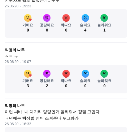
지원자도 별로 없었는데.. ㅜㅜ
26.06.20
19:23
기뻐요
공감해요
화나요
슬퍼요
놀라워요
0
0
0
4
1
익명의 나무
ㅅㅂ ㅜ
26.06.20
19:07
기뻐요
공감해요
화나요
슬퍼요
놀라워요
3
2
0
0
0
익명의 나무
이런 씨바  내 대가리 텅텅인거 알려줘서 정말 고맙다 

내년에는 행정법 영어 조져준다 두고봐라
26.06.20
18:33