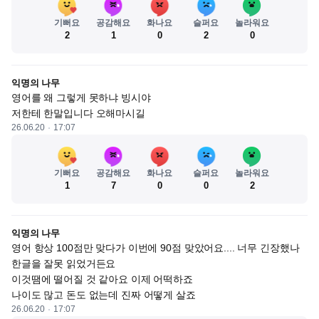
기뻐요
공감해요
화나요
슬퍼요
놀라워요
2
1
0
2
0
익명의 나무
영어를 왜 그렇게 못하냐 빙시야

저한테 한말입니다 오해마시길
26.06.20
17:07
기뻐요
공감해요
화나요
슬퍼요
놀라워요
1
7
0
0
2
익명의 나무
영어 항상 100점만 맞다가 이번에 90점 맞았어요.... 너무 긴장했나 
한글을 잘못 읽었거든요

이것땜에 떨어질 것 같아요 이제 어떡하죠 

나이도 많고 돈도 없는데 진짜 어떻게 살죠
26.06.20
17:07