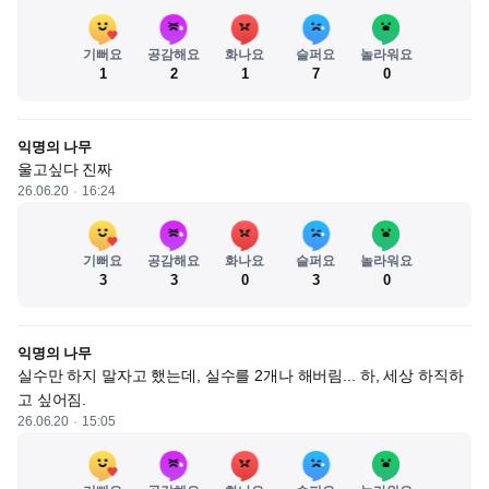
기뻐요
공감해요
화나요
슬퍼요
놀라워요
1
2
1
7
0
익명의 나무
울고싶다 진짜
26.06.20
16:24
기뻐요
공감해요
화나요
슬퍼요
놀라워요
3
3
0
3
0
익명의 나무
실수만 하지 말자고 했는데, 실수를 2개나 해버림... 하, 세상 하직하
고 싶어짐.
26.06.20
15:05