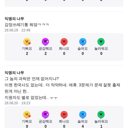
익명의 나무
감정쓰레기통 뭐얔ㅋㅋㅋ
26.06.19
22:49
기뻐요
공감해요
화나요
슬퍼요
놀라워요
2
2
0
0
0
익명의 나무
그 놈의 과락은 언제 없어지냐?

이젠 한국사도 없는데.. 더 막막하네. 에휴. 3문제가 문제 잘못 출제
된게 아닌 한..

지원자도 별로 없었는데.. ㅜㅜ
26.06.20
19:23
기뻐요
공감해요
화나요
슬퍼요
놀라워요
0
0
0
4
1