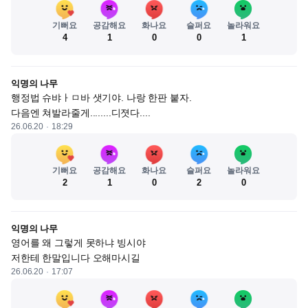
기뻐요
공감해요
화나요
슬퍼요
놀라워요
4
1
0
0
1
익명의 나무
행정법 슈뱌ㅏㅁ바 샛기야. 나랑 한판 붙자.

다음엔 쳐발라줄게........디졋다....
26.06.20
18:29
기뻐요
공감해요
화나요
슬퍼요
놀라워요
2
1
0
2
0
익명의 나무
영어를 왜 그렇게 못하냐 빙시야

저한테 한말입니다 오해마시길
26.06.20
17:07