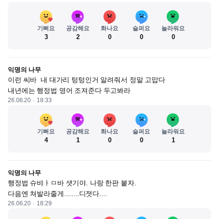
기뻐요
공감해요
화나요
슬퍼요
놀라워요
3
2
0
0
0
익명의 나무
이런 씨바  내 대가리 텅텅인거 알려줘서 정말 고맙다 

내년에는 행정법 영어 조져준다 두고봐라
26.06.20
18:33
기뻐요
공감해요
화나요
슬퍼요
놀라워요
4
1
0
0
1
익명의 나무
행정법 슈뱌ㅏㅁ바 샛기야. 나랑 한판 붙자.

다음엔 쳐발라줄게........디졋다....
26.06.20
18:29