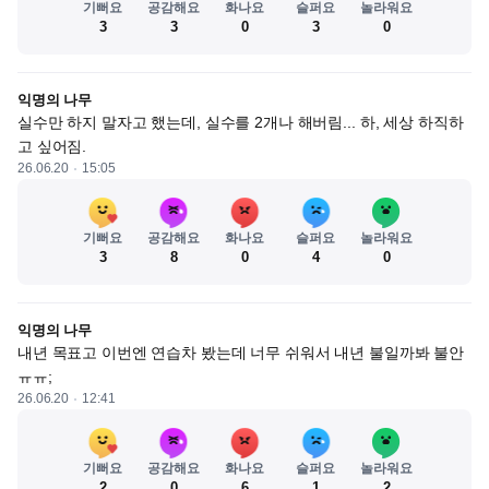
기뻐요
공감해요
화나요
슬퍼요
놀라워요
3
3
0
3
0
익명의 나무
실수만 하지 말자고 했는데, 실수를 2개나 해버림... 하, 세상 하직하
고 싶어짐.
26.06.20
15:05
기뻐요
공감해요
화나요
슬퍼요
놀라워요
3
8
0
4
0
익명의 나무
내년 목표고 이번엔 연습차 봤는데 너무 쉬워서 내년 불일까봐 불안 
ㅠㅠ;
26.06.20
12:41
기뻐요
공감해요
화나요
슬퍼요
놀라워요
2
0
6
1
2