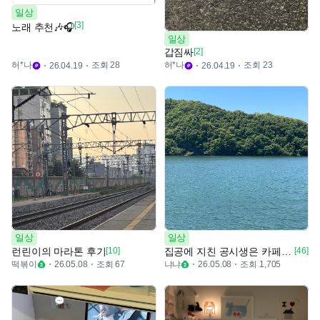
일상
[3]
노래 추천🎶🎧
일상
갑짐싸
[2]
허*나
조회 28
허*나
조회 23
26.04.19
26.04.19
일상
일상
런린이의 마라톤 후기
[10]
집공에 지친 공시생은 카페로 떠났어요
[46]
떡볶이
조회 67
냐냐
조회 1,705
26.05.08
26.05.08