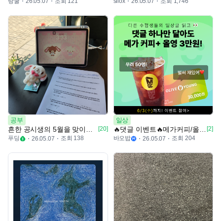
랑굴
조회 121
조회 1,746
26.05.07
sliox
26.05.07
공부
일상
흔한 공시생의 5월을 맞이하는 법 ✨️
[20]
🔥댓글 이벤트🔥메가커피/올영 3만원 쏜다!(총 50명)
[2]
푸딩
조회 138
바오밥
조회 204
26.05.07
26.05.07