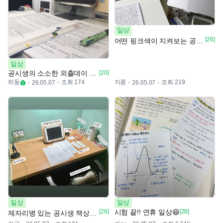
일상
[26]
어떤 핑크색이 지켜보는 공시생의 책상 🩷📚
일상
공시생의 소소한 외출데이 🫰🏻🤍
[20]
히둥
조회 174
지콩
조회 219
26.05.07
26.05.07
일상
일상
[26]
시험 끝!! 연휴 일상😆
[28]
제자리병 있는 공시생 책상✍️📚