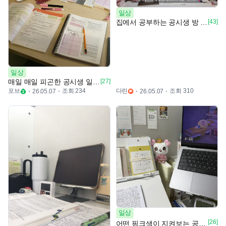
일상
집에서 공부하는 공시생 방 보러올래요?!?
[43]
일상
매일 매일 피곤한 공시생 일상 💬
[27]
포브
조회 234
다린
조회 310
26.05.07
26.05.07
일상
[26]
어떤 핑크색이 지켜보는 공시생의 책상 🩷📚