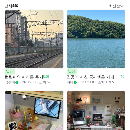
전체
446
최신순
일상
일상
런린이의 마라톤 후기
[10]
집공에 지친 공시생은 카페로 떠났어요
[46]
떡볶이
조회 67
냐냐
조회 1,705
26.05.08
26.05.08