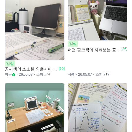
일상
[26]
어떤 핑크색이 지켜보는 공시생의 책상 🩷📚
일상
공시생의 소소한 외출데이 🫰🏻🤍
[20]
히둥
조회 174
지콩
조회 219
26.05.07
26.05.07