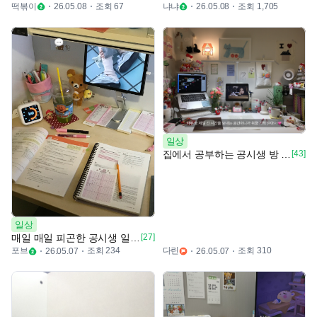
떡볶이
조회 67
냐냐
조회 1,705
26.05.08
26.05.08
일상
집에서 공부하는 공시생 방 보러올래요?!?
[43]
일상
매일 매일 피곤한 공시생 일상 💬
[27]
포브
조회 234
다린
조회 310
26.05.07
26.05.07