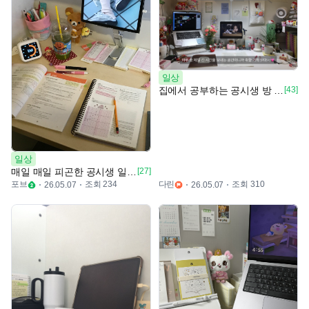
일상
집에서 공부하는 공시생 방 보러올래요?!?
[43]
일상
매일 매일 피곤한 공시생 일상 💬
[27]
포브
조회 234
다린
조회 310
26.05.07
26.05.07