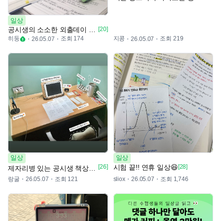
일상
공시생의 소소한 외출데이 🫰🏻🤍
[20]
히둥
조회 174
지콩
조회 219
26.05.07
26.05.07
일상
일상
[26]
시험 끝!! 연휴 일상😆
[28]
제자리병 있는 공시생 책상✍️📚
랑굴
조회 121
조회 1,746
26.05.07
sliox
26.05.07