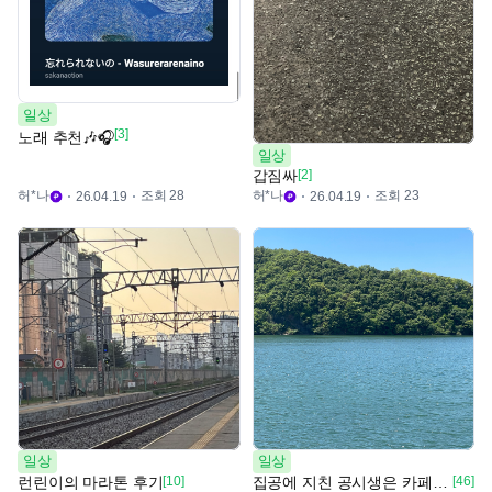
일상
[3]
노래 추천🎶🎧
일상
갑짐싸
[2]
허*나
조회 28
허*나
조회 23
26.04.19
26.04.19
일상
일상
런린이의 마라톤 후기
[10]
집공에 지친 공시생은 카페로 떠났어요
[46]