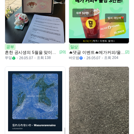
공부
일상
흔한 공시생의 5월을 맞이하는 법 ✨️
[20]
🔥댓글 이벤트🔥메가커피/올영 3만원 쏜다!(총 50명)
[2]
푸딩
조회 138
바오밥
조회 204
26.05.07
26.05.07