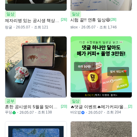
일상
일상
[26]
시험 끝!! 연휴 일상😆
[28]
제자리병 있는 공시생 책상✍️📚
랑굴
조회 121
조회 1,746
26.05.07
sliox
26.05.07
공부
일상
흔한 공시생의 5월을 맞이하는 법 ✨️
[20]
🔥댓글 이벤트🔥메가커피/올영 3만원 쏜다!(총 50명)
[2]
푸딩
조회 138
바오밥
조회 204
26.05.07
26.05.07