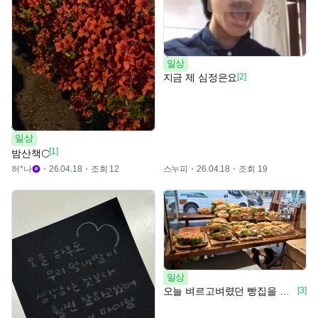
일상
지금 제 심정은요
[2]
일상
[1]
밤산책🌕
허*나
조회 12
스누피
조회 19
26.04.18
26.04.18
일상
오늘 벼르고벼렸던 빵집을 다녀왔어여
[3]