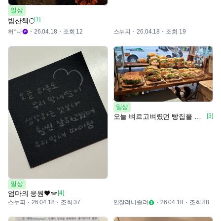
일상
[1]
밤산책🌕
허*나
조회 12
스누피
조회 19
26.04.18
26.04.18
일상
오늘 벼르고벼렸던 빵집을 다녀왔어여
[3]
일상
엄마의 응원🖤🪽
[4]
스누피
조회 37
안잘려니졸려
조회 88
26.04.18
26.04.18