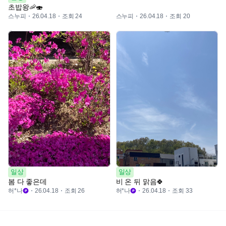
초밥왕🦐🍣
스누피
조회 24
스누피
조회 20
26.04.18
26.04.18
일상
일상
봄 다 좋은데
비 온 뒤 맑음🍀
허*나
조회 26
허*나
조회 33
26.04.18
26.04.18