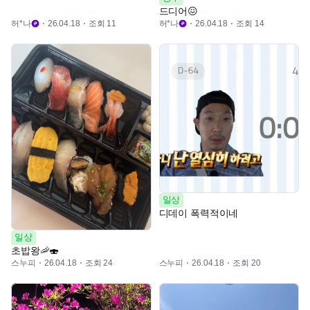
드디어😖
허*나
조회 11
허*나
조회 14
26.04.18
26.04.18
일상
디데이 폭력적이네
일상
초밥왕🦐🍣
스누피
조회 24
스누피
조회 20
26.04.18
26.04.18