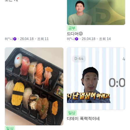
공부
드디어😖
허*나
조회 11
허*나
조회 14
26.04.18
26.04.18
일상
디데이 폭력적이네
일상