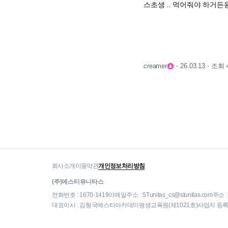
스초생 .. 먹어줘야 하거든용 .
조회 
creamer
26.03.13
회사소개
이용약관
개인정보처리방침
(주)에스티유니타스
전화번호 : 1670-1419
이메일주소 : STunitas_cs@stunitas.com
주소 
대표이사 : 김형국
에스티아카데미평생교육원(제1021호)
사업자 등록번호