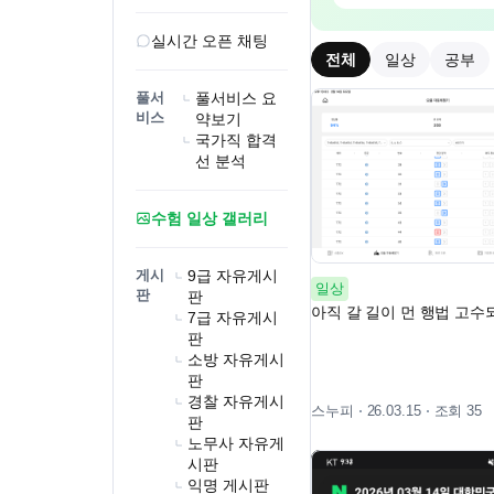
실시간 오픈 채팅
전체
일상
공부
풀서
풀서비스 요
비스
약보기
국가직 합격
선 분석
수험 일상 갤러리
게시
9급 자유게시
일상
판
판
아직 갈 길이 먼 행법 고수
7급 자유게시
판
소방 자유게시
판
경찰 자유게시
스누피
조회 35
26.03.15
판
노무사 자유게
시판
익명 게시판