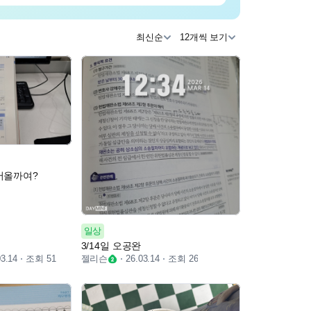
최신순
12개씩 보기
어올까여?
일상
3/14일 오공완
조회 51
젤리슨
조회 26
03.14
26.03.14