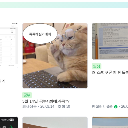
일상
왜 스벅쿠폰이 안들
되기
공부
3월 14일 공부/ 최애과목??
퇴사성공
조회 30
안잘려니졸려
26.03.14
26.