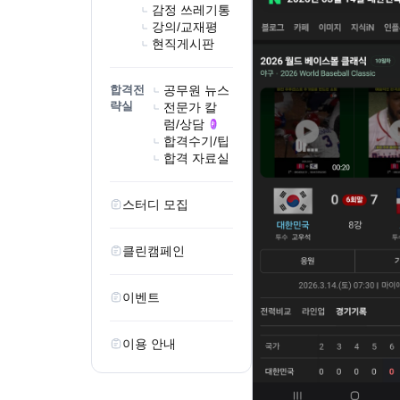
감정 쓰레기통
강의/교재평
현직게시판
합격전
공무원 뉴스
략실
전문가 칼
럼/상담
합격수기/팁
합격 자료실
스터디 모집
클린캠페인
이벤트
이용 안내