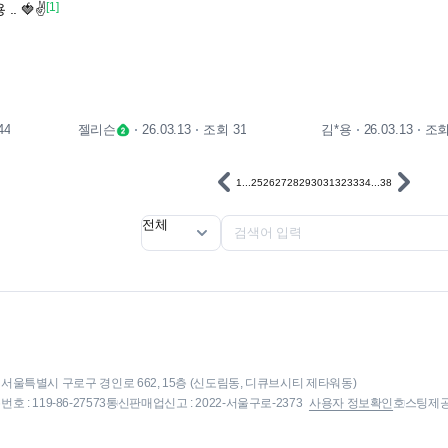
[1]
. 🍓✌️
44
젤리슨
조회 31
김*용
조회
26.03.13
26.03.13
1
...
25
26
27
28
29
30
31
32
33
34
...
38
전체
: 서울특별시 구로구 경인로 662, 15층 (신도림동, 디큐브시티 제타워동)
 : 119-86-27573
통신판매업신고 : 2022-서울구로-2373
사용자 정보확인
호스팅제공자 :