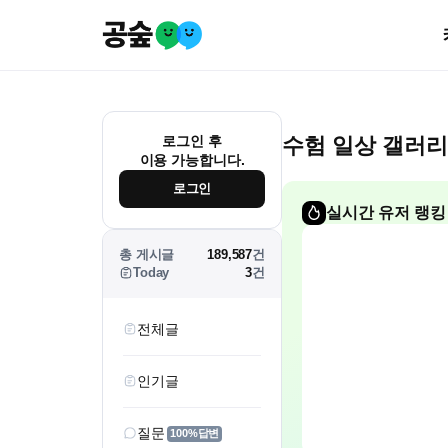
로그인 후
수험 일상 갤러리
이용 가능합니다.
로그인
실시간 유저 랭킹
총 게시글
189,587
건
Today
3
건
전체글
인기글
질문
100%답변