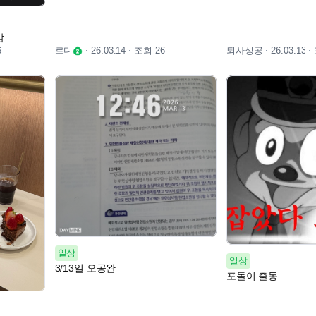
감
6
르디
조회 26
퇴사성공
26.03.14
26.03.13
일상
일상
3/13일 오공완
포돌이 출동