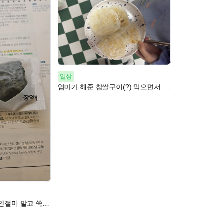
일상
엄마가 해준 찹쌀구이(?) 먹으면서 마무리
3월 13일 공부/ 호박인절미 말고 쑥떡쑥떡