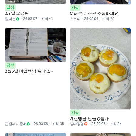
일상
일상
3/7일 오공완
여러분 디스크 조심하세요..
젤리슨
조회 41
스누피
조회 29
26.03.07
26.03.06
공부
3월6일 이얼쌤님 특강 끝~
일상
계란빵을 만들었슴다
안잘려니졸려
조회 35
냥냐양양
조회 24
26.03.06
26.03.06