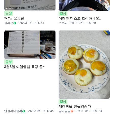
일상
일상
3/7일 오공완
여러분 디스크 조심하세요..
젤리슨
조회 41
스누피
조회 29
26.03.07
26.03.06
공부
3월6일 이얼쌤님 특강 끝~
일상
계란빵을 만들었슴다
안잘려니졸려
조회 35
냥냐양양
조회 24
26.03.06
26.03.06