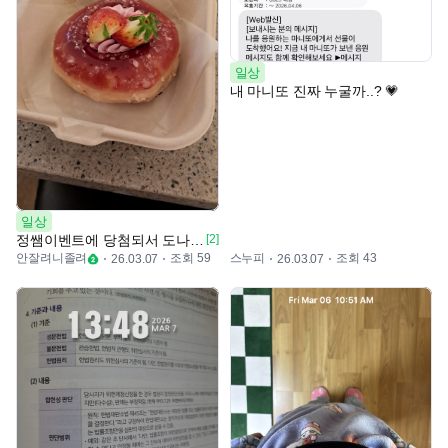
일상
내 마니또 진짜 누굴까..? 💗
일상
정쌤이벤트에 당첨되서 도나쓰 받아왔어여
[2]
안잘려니졸려
조회 59
스누피
조회 43
26.03.07
26.03.07