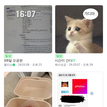
일상
일상
3/8일 오공완
시간이 간다
[1]
젤리슨
조회 23
퇴사성공
조회 39
26.03.08
26.03.07