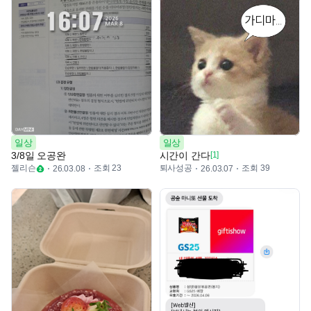
일상
일상
3/8일 오공완
시간이 간다
[1]
젤리슨
조회 23
퇴사성공
조회 39
26.03.08
26.03.07