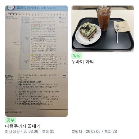
일상
두바이 아박
공부
다음주까지 끝내기
퇴사성공
조회 31
교행러
조회 28
26.03.06
26.03.06