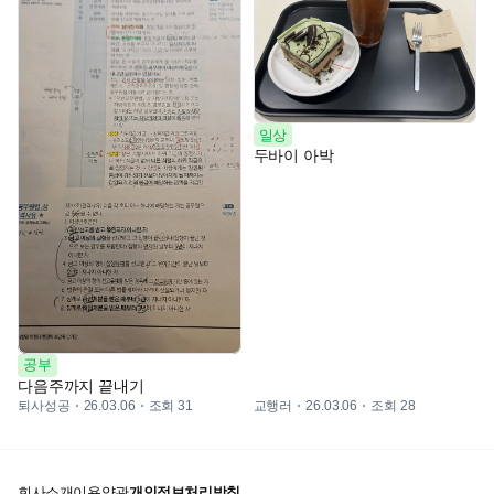
일상
두바이 아박
공부
다음주까지 끝내기
퇴사성공
조회 31
교행러
조회 28
26.03.06
26.03.06
회사소개
이용약관
개인정보처리방침