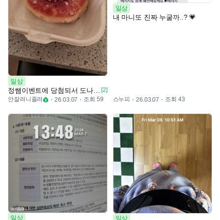
일상
내 마니또 진짜 누굴까..? 💗
일상
정쌤이벤트에 당첨되서 도나쓰 받아왔어여
[2]
안잘려니졸려
조회 59
스누피
조회 43
26.03.07
26.03.07
일상
일상