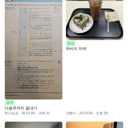
일상
두바이 아박
공부
다음주까지 끝내기
퇴사성공
조회 31
교행러
조회 28
26.03.06
26.03.06