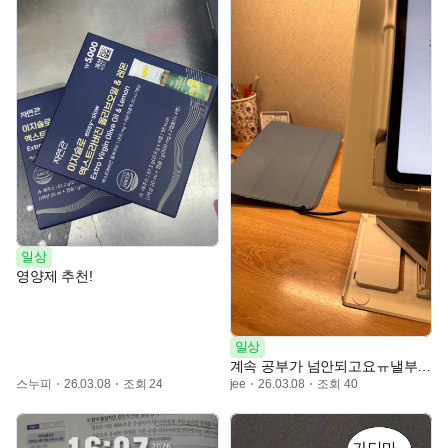
일상
영양제 추천!
일상
계속 공부가 넘안되고요ㅠ낼부터 갓생살겠다는
스누피
조회 24
조회 40
26.03.08
jee
26.03.08