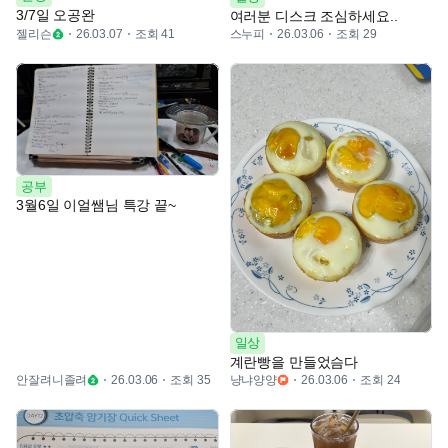
3/7일 오공완
여러분 디스크 조심하세요..
젤리슨
조회 41
스누피
조회 29
26.03.07
26.03.06
공부
3월6일 이얼쌤님 특강 끝~
일상
계란빵을 만들었슴다
안잘려니졸려
조회 35
냥냐양양
조회 24
26.03.06
26.03.06