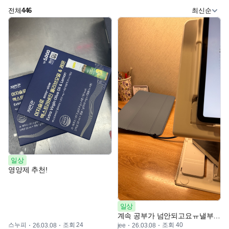
전체
446
최신순
일상
영양제 추천!
일상
계속 공부가 넘안되고요ㅠ낼부터 갓생살겠다는
스누피
조회 24
조회 40
26.03.08
jee
26.03.08