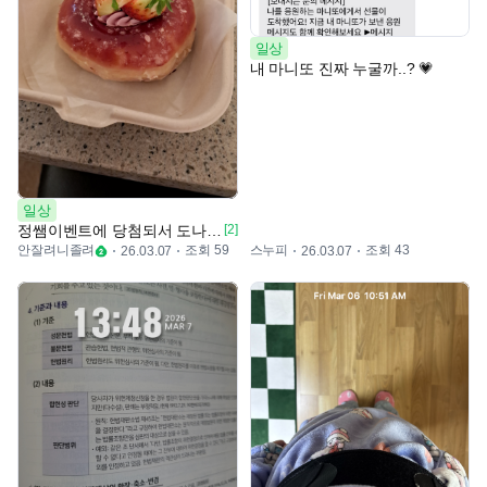
일상
내 마니또 진짜 누굴까..? 💗
일상
정쌤이벤트에 당첨되서 도나쓰 받아왔어여
[2]
안잘려니졸려
조회 59
스누피
조회 43
26.03.07
26.03.07