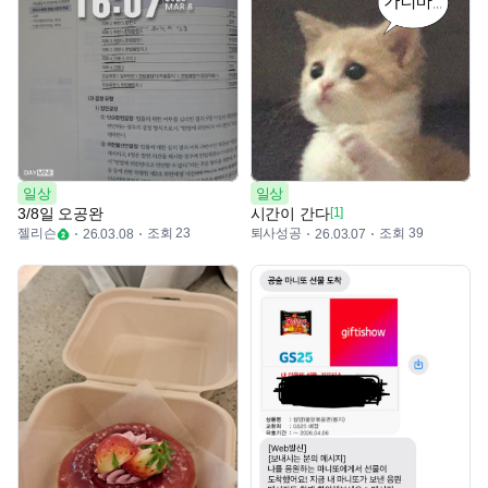
일상
일상
3/8일 오공완
시간이 간다
[1]
젤리슨
조회 23
퇴사성공
조회 39
26.03.08
26.03.07