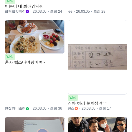
일상
이분이 내 최애강사임
합격할것이여
조회 24
조회 28
26.03.05
jee
26.03.05
일상
혼자 빕스다녀왔어여~
일상
징차 허리 눈치챙겨^^
안잘려니졸려
조회 36
찬스
조회 17
26.03.05
26.03.05