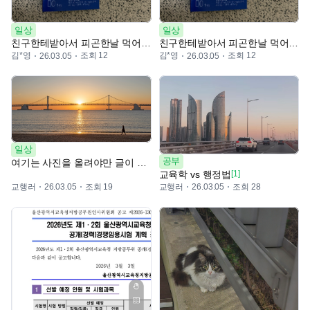
일상
일상
친구한테받아서 피곤한날 먹어야징
친구한테받아서 피곤한날 먹어야징
김*영
조회 12
김*영
조회 12
26.03.05
26.03.05
일상
공부
여기는 사진을 올려야만 글이 올라가네
교육학 vs 행정법
[1]
교행러
조회 19
교행러
조회 28
26.03.05
26.03.05