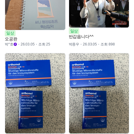
일상
일상
반갑읍니다^^
오공완
박*호
조회 25
박종우
조회 898
26.03.05
26.03.05