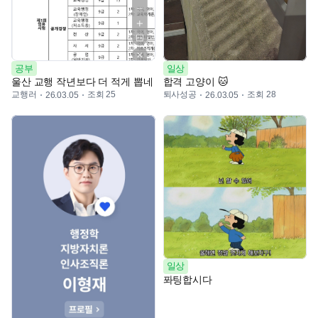
공부
일상
울산 교행 작년보다 더 적게 뽑네
합격 고양이 🐱
교행러
조회 25
퇴사성공
조회 28
26.03.05
26.03.05
일상
퐈팅합시다