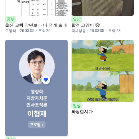
공부
일상
울산 교행 작년보다 더 적게 뽑네
합격 고양이 🐱
교행러
조회 25
퇴사성공
조회 28
26.03.05
26.03.05
일상
퐈팅합시다