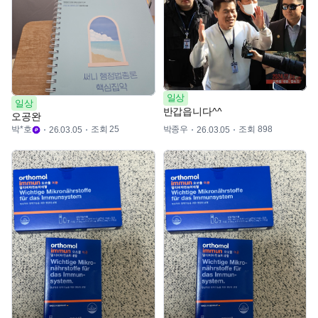
일상
일상
반갑읍니다^^
오공완
박*호
조회 25
박종우
조회 898
26.03.05
26.03.05