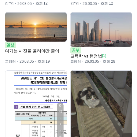
김*영
조회 12
김*영
조회 12
26.03.05
26.03.05
일상
공부
여기는 사진을 올려야만 글이 올라가네
교육학 vs 행정법
[1]
교행러
조회 19
교행러
조회 28
26.03.05
26.03.05