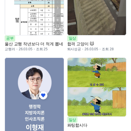
공부
일상
울산 교행 작년보다 더 적게 뽑네
합격 고양이 🐱
교행러
조회 25
퇴사성공
조회 28
26.03.05
26.03.05
일상
퐈팅합시다