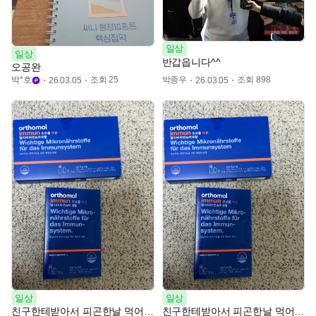
일상
일상
반갑읍니다^^
오공완
박*호
조회 25
박종우
조회 898
26.03.05
26.03.05
일상
일상
친구한테받아서 피곤한날 먹어야징
친구한테받아서 피곤한날 먹어야징