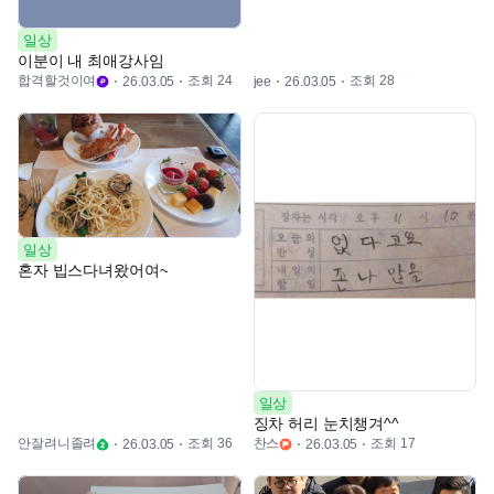
일상
이분이 내 최애강사임
합격할것이여
조회 24
조회 28
26.03.05
jee
26.03.05
일상
혼자 빕스다녀왔어여~
일상
징차 허리 눈치챙겨^^
안잘려니졸려
조회 36
찬스
조회 17
26.03.05
26.03.05