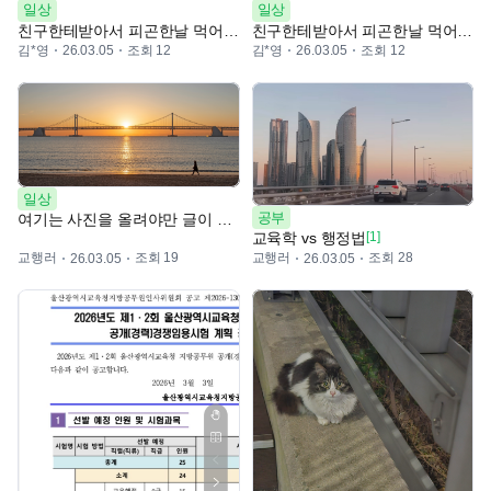
일상
일상
친구한테받아서 피곤한날 먹어야징
친구한테받아서 피곤한날 먹어야징
김*영
조회 12
김*영
조회 12
26.03.05
26.03.05
일상
공부
여기는 사진을 올려야만 글이 올라가네
교육학 vs 행정법
[1]
교행러
조회 19
교행러
조회 28
26.03.05
26.03.05