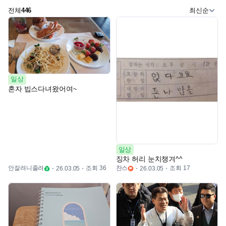
전체
446
최신순
일상
혼자 빕스다녀왔어여~
일상
징차 허리 눈치챙겨^^
안잘려니졸려
조회 36
찬스
조회 17
26.03.05
26.03.05