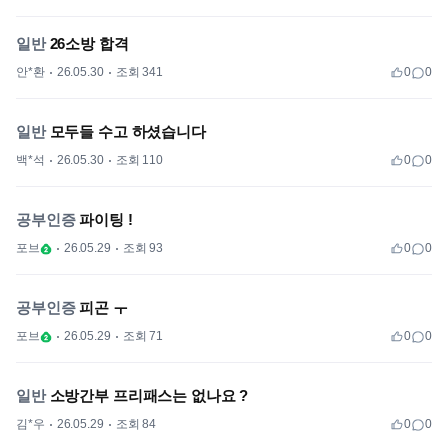
일반
26소방 합격
안*환
26.05.30
조회 341
0
0
일반
모두들 수고 하셨습니다
백*석
26.05.30
조회 110
0
0
공부인증
파이팅 !
포브
26.05.29
조회 93
0
0
공부인증
피곤 ㅜ
포브
26.05.29
조회 71
0
0
일반
소방간부 프리패스는 없나요 ?
김*우
26.05.29
조회 84
0
0