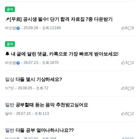
공지
📌[무료] 공시생 필수! 단기 합격 자료집 7종 다운받기
바오밥
25.09.26
조회 12189
6
5
공지
🔔 내 글에 달린 댓글, 카톡으로 가장 빠르게 받아보세요!
바오밥
26.07.23
조회 1870
3
1
일상
다들 몇시 기상하세요?
이*민
26.08.05
조회 72
0
0
일반
공부할때 듣는 음악 추천받고싶어요
달바
26.07.15
조회 113
0
2
일반
다들 공부 얼마나하시나요??