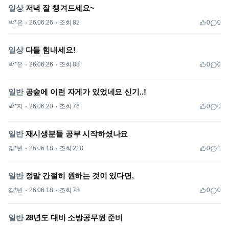
일상
저녁 잘 챙겨드세요~
박*은
26.06.26
조회 82
0
0
일상
다들 힘내세요!
박*은
26.06.26
조회 88
0
0
일반
공숲에 이런 자게가 있었네요 신기..!
박*지
26.06.20
조회 76
0
0
일반
재시생분들 공부 시작하셨나요
김*빈
26.06.18
조회 218
0
1
일반
정말 간절히 원하는 것이 있다면,
김*빈
26.06.18
조회 78
0
0
일반
28년도 대비 소방공무원 준비