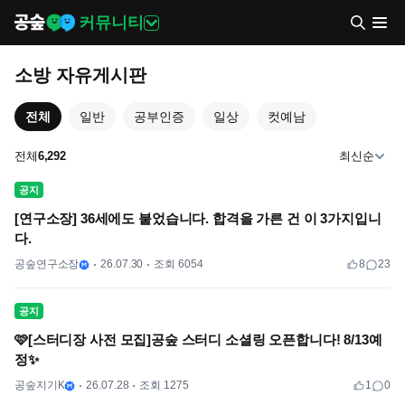
커뮤니티
소방 자유게시판
전체
일반
공부인증
일상
컷예남
전체
6,292
최신순
공지
[연구소장] 36세에도 붙었습니다. 합격을 가른 건 이 3가지입니
다.
공숲연구소장
26.07.30
조회 6054
8
23
공지
🩷[스터디장 사전 모집]공숲 스터디 소셜링 오픈합니다! 8/13예
정✨
공숲지기K
26.07.28
조회 1275
1
0