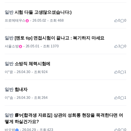
일반
시험 다들 고생많으셨습니다:)
프로메테우스
26.05.02
조회 468
0
0
일반
[멘토 tip] 면접시험이 끝나고 : 복기하지 마세요
서울소방
26.05.01
조회 1370
3
0
일반
소방직 체력시험에
이*윤
26.04.30
조회 924
0
1
일반
힘내자
이*솜
26.04.30
조회 264
0
1
일반
📘✨[합격생 자료집] 상관의 성희롱 현장을 목격한다면 어
떻게 하실건가요?
바오밥
26.04.29
조회 423
0
0