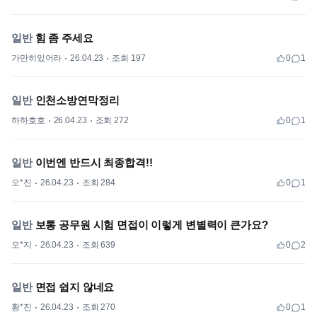
일반
힘 좀 주세요
가만히있어라
26.04.23
조회 197
0
1
일반
인천소방연막정리
하하호호
26.04.23
조회 272
0
1
일반
이번엔 반드시 최종합격!!
오*진
26.04.23
조회 284
0
1
일반
보통 공무원 시험 면접이 이렇게 변별력이 큰가요?
오*지
26.04.23
조회 639
0
2
일반
면접 쉽지 않네요
황*진
26.04.23
조회 270
0
1