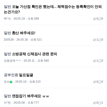
일반
오늘 가산점 확인은 했는데... 체력점수는 등록확인이 안되
는건가요?
백*석
26.05.19
조회 288
0
0
일반
환산 봐주세요!
250529
26.05.18
조회 521
1
0
일반
소방공채 신체검사 관련 문의
강원공채ㅋㅋ
26.05.11
조회 580
1
0
공부인증
일요일끝
포브
26.05.10
조회 210
0
0
일반
면접잡기 봐주세요 ㅠㅠ
이*헌
26.05.08
조회 777
0
1