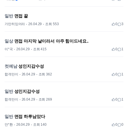
일반
면접 끝
가만히있어라
26.04.29
조회 553
0
3
일상
면접 마지막 날이라서 아주 힘이드네요..
이*국
26.04.29
조회 415
0
1
컷예남
성인지감수성
합격만이
26.04.29
조회 362
0
1
일반
성인지감수성
합격만이
26.04.29
조회 269
0
1
일반
면접 하루남았다
안*환
26.04.29
조회 140
0
0