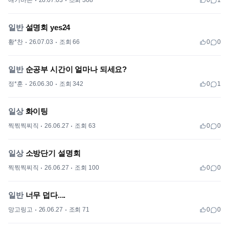
애기바론
26.07.03
조회 308
0
1
일반
설명회 yes24
황*찬
26.07.03
조회 66
0
0
일반
순공부 시간이 얼마나 되세요?
정*훈
26.06.30
조회 342
0
1
일상
화이팅
찍찎찍찌직
26.06.27
조회 63
0
0
일상
소방단기 설명회
찍찎찍찌직
26.06.27
조회 100
0
0
일반
너무 덥다....
망고링고
26.06.27
조회 71
0
0