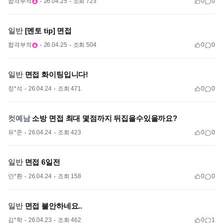
합격부적
26.04.25
조회 723
0
0
일반
[멘토 tip] 면접
합격부적
26.04.25
조회 504
0
0
일반
면접 화이팅입니다!
정*석
26.04.24
조회 471
0
0
컷예남
소방 면접 최대 몇점까지 뒤집을수있을까요?
유*준
26.04.24
조회 423
0
0
일반
면접 6일전
안*환
26.04.24
조회 158
0
0
일반
면접 불안하네요..
김*학
26.04.23
조회 462
0
1