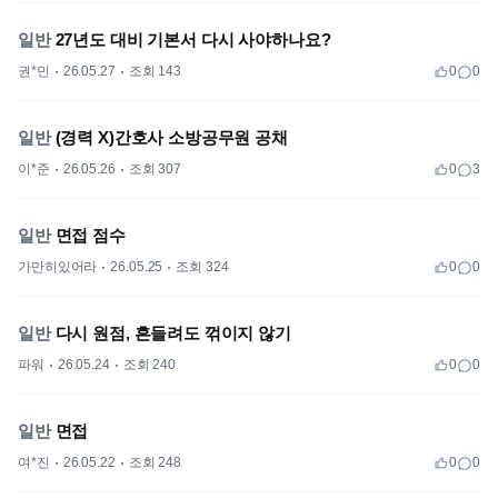
일반
27년도 대비 기본서 다시 사야하나요?
권*민
26.05.27
조회 143
0
0
일반
(경력 X)간호사 소방공무원 공채
이*준
26.05.26
조회 307
0
3
일반
면접 점수
가만히있어라
26.05.25
조회 324
0
0
일반
다시 원점, 흔들려도 꺾이지 않기
파워
26.05.24
조회 240
0
0
일반
면접
여*진
26.05.22
조회 248
0
0