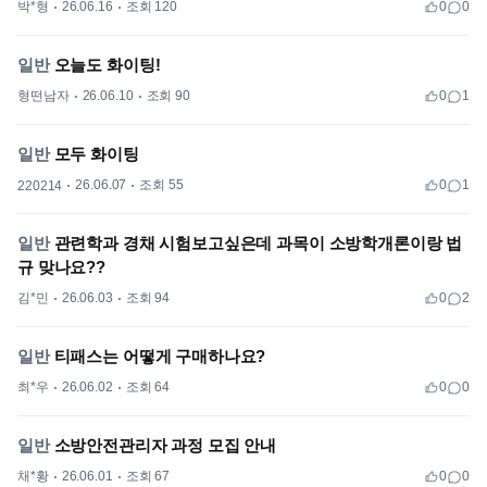
박*형
26.06.16
조회 120
0
0
일반
오늘도 화이팅!
형떤남자
26.06.10
조회 90
0
1
일반
모두 화이팅
26.06.07
조회 55
0
1
220214
일반
관련학과 경채 시험보고싶은데 과목이 소방학개론이랑 법
규 맞나요??
김*민
26.06.03
조회 94
0
2
일반
티패스는 어떻게 구매하나요?
최*우
26.06.02
조회 64
0
0
일반
소방안전관리자 과정 모집 안내
채*황
26.06.01
조회 67
0
0