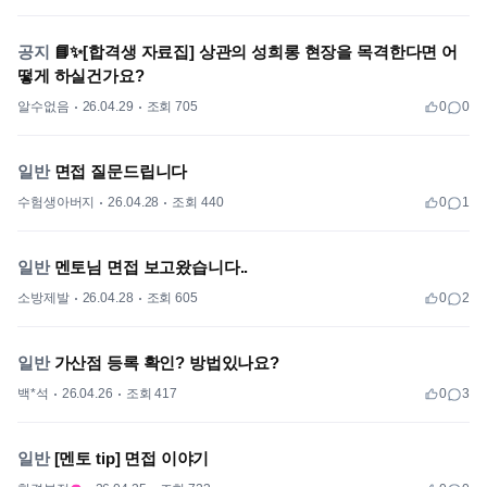
공지
📘✨[합격생 자료집] 상관의 성희롱 현장을 목격한다면 어
떻게 하실건가요?
알수없음
26.04.29
조회 705
0
0
일반
면접 질문드립니다
수험생아버지
26.04.28
조회 440
0
1
일반
멘토님 면접 보고왔습니다..
소방제발
26.04.28
조회 605
0
2
일반
가산점 등록 확인? 방법있나요?
백*석
26.04.26
조회 417
0
3
일반
[멘토 tip] 면접 이야기