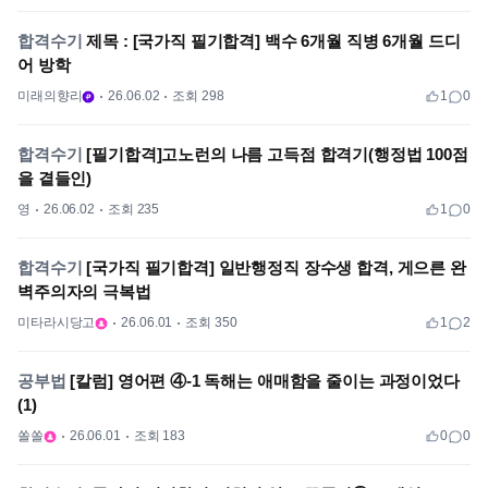
합격수기
제목 : [국가직 필기합격] 백수 6개월 직병 6개월 드디
어 방학
미래의향리
26.06.02
조회 298
1
0
합격수기
[필기합격]고노런의 나름 고득점 합격기(행정법 100점
을 곁들인)
영
26.06.02
조회 235
1
0
합격수기
[국가직 필기합격] 일반행정직 장수생 합격, 게으른 완
벽주의자의 극복법
미타라시당고
26.06.01
조회 350
1
2
공부법
[칼럼] 영어편 ④-1 독해는 애매함을 줄이는 과정이었다
(1)
쏠쏠
26.06.01
조회 183
0
0