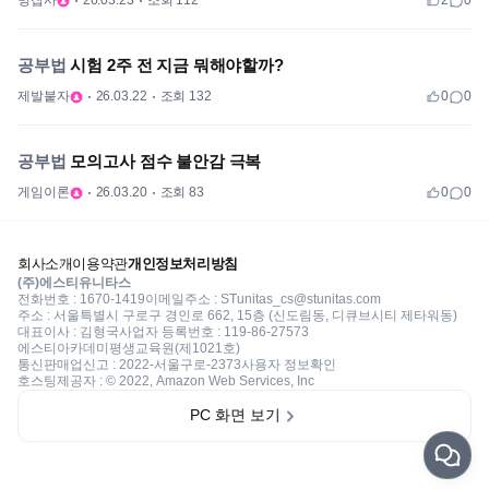
멍집사
26.03.23
조회 112
2
0
공부법
시험 2주 전 지금 뭐해야할까?
제발붙자
26.03.22
조회 132
0
0
공부법
모의고사 점수 불안감 극복
게임이론
26.03.20
조회 83
0
0
회사소개
이용약관
개인정보처리방침
(주)에스티유니타스
전화번호 : 1670-1419
이메일주소 : STunitas_cs@stunitas.com
주소 : 서울특별시 구로구 경인로 662, 15층 (신도림동, 디큐브시티 제타워동)
대표이사 : 김형국
사업자 등록번호 : 119-86-27573
에스티아카데미평생교육원(제1021호)
통신판매업신고 : 2022-서울구로-2373
사용자 정보확인
호스팅제공자 : © 2022, Amazon Web Services, Inc
PC 화면 보기