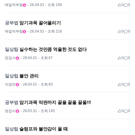
매일먹부림
26.04.01
조회 156
0
0
공부법
암기과목 끌어올리기
매일먹부림
26.04.01
조회 216
0
0
일상팁
실수하는 것만큼 억울한 것도 없다
멍집사
26.04.01
조회 67
0
0
일상팁
불안 관리
아잠만
26.04.01
조회 83
0
0
공부법
암기과목 막판까지 끌올 끌올 끌올!!!
멍집사
26.03.31
조회 145
0
0
일상팁
슬럼프와 불안감이 올 때