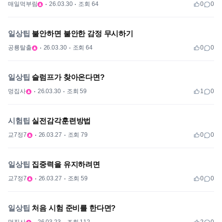
매일먹부림
26.03.30
조회 64
0
0
일상팁
불안하면 불안한 감정 무시하기
공룡탈출
26.03.30
조회 64
0
0
일상팁
슬럼프가 찾아온다면?
멍집사
26.03.30
조회 59
1
0
시험팁
실전감각훈련방법
교7정7
26.03.27
조회 79
0
0
일상팁
집중력을 유지하려면
교7정7
26.03.27
조회 59
0
0
일상팁
처음 시험 준비를 한다면?