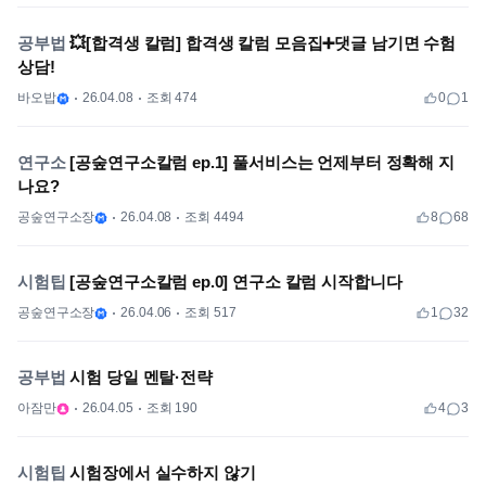
공부법
💥[합격생 칼럼] 합격생 칼럼 모음집➕댓글 남기면 수험
상담!
바오밥
26.04.08
조회 474
0
1
연구소
[공숲연구소칼럼 ep.1] 풀서비스는 언제부터 정확해 지
나요?
공숲연구소장
26.04.08
조회 4494
8
68
시험팁
[공숲연구소칼럼 ep.0] 연구소 칼럼 시작합니다
공숲연구소장
26.04.06
조회 517
1
32
공부법
시험 당일 멘탈·전략
아잠만
26.04.05
조회 190
4
3
시험팁
시험장에서 실수하지 않기