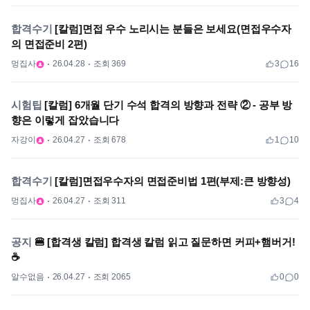
합격수기
[칼럼]면접 우수 노리시는 분들은 보세요(면접우수자
의 면접준비 2편)
멍집사
26.04.28
조회 369
3
16
시험팁
[칼럼] 6개월 단기 수석 합격의 방향과 전략 ② - 공부 방
향은 이렇게 잡았습니다
자강이
26.04.27
조회 678
1
10
합격수기
[칼럼]면접우수자의 면접준비법 1편(부제:큰 방향성)
멍집사
26.04.27
조회 311
3
4
공지
🍔 [합격생 칼럼] 합격생 칼럼 읽고 질문하면 커피+햄버거!
☕
알수없음
26.04.27
조회 2065
0
0