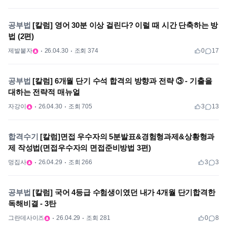
공부법
[칼럼] 영어 30분 이상 걸린다? 이럴 때 시간 단축하는 방
법 (2편)
제발붙자
26.04.30
조회 374
0
17
공부법
[칼럼] 6개월 단기 수석 합격의 방향과 전략 ③ - 기출을
대하는 전략적 매뉴얼
자강이
26.04.30
조회 705
3
13
합격수기
[칼럼]면접 우수자의 5분발표&경험형과제&상황형과
제 작성법(면접우수자의 면접준비방법 3편)
멍집사
26.04.29
조회 266
3
3
공부법
[칼럼] 국어 4등급 수험생이였던 내가 4개월 단기합격한
독해비결 - 3탄
그란데사이즈
26.04.29
조회 281
0
8