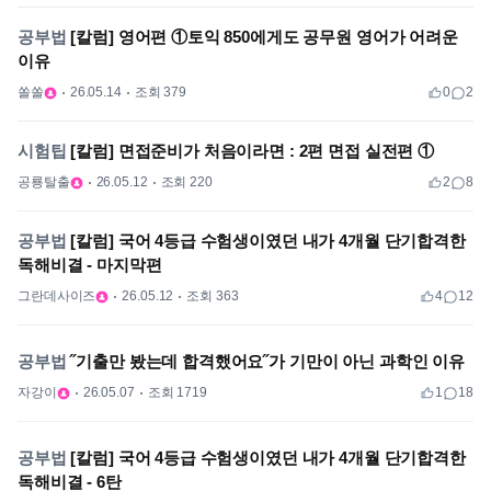
공부법
[칼럼] 영어편 ①토익 850에게도 공무원 영어가 어려운
이유
쏠쏠
26.05.14
조회 379
0
2
시험팁
[칼럼] 면접준비가 처음이라면 : 2편 면접 실전편 ①
공룡탈출
26.05.12
조회 220
2
8
공부법
[칼럼] 국어 4등급 수험생이였던 내가 4개월 단기합격한
독해비결 - 마지막편
그란데사이즈
26.05.12
조회 363
4
12
공부법
˝기출만 봤는데 합격했어요˝가 기만이 아닌 과학인 이유
자강이
26.05.07
조회 1719
1
18
공부법
[칼럼] 국어 4등급 수험생이였던 내가 4개월 단기합격한
독해비결 - 6탄