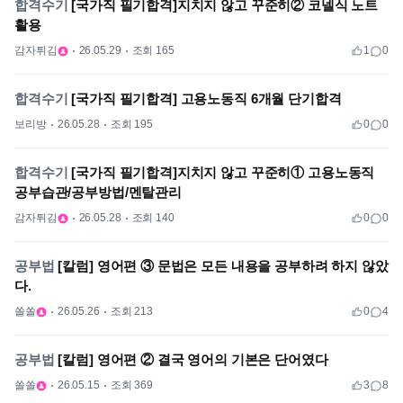
합격수기
[국가직 필기합격]지치지 않고 꾸준히② 코넬식 노트
활용
감자튀김
26.05.29
조회 165
1
0
합격수기
[국가직 필기합격] 고용노동직 6개월 단기합격
보리방
26.05.28
조회 195
0
0
합격수기
[국가직 필기합격]지치지 않고 꾸준히① 고용노동직
공부습관/공부방법/멘탈관리
감자튀김
26.05.28
조회 140
0
0
공부법
[칼럼] 영어편 ③ 문법은 모든 내용을 공부하려 하지 않았
다.
쏠쏠
26.05.26
조회 213
0
4
공부법
[칼럼] 영어편 ② 결국 영어의 기본은 단어였다
쏠쏠
26.05.15
조회 369
3
8