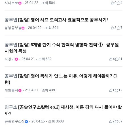
시나브로
26.04.22
조회 504
0
4
공부법
[칼럼] 영어 하프 모의고사 효율적으로 공부하기!
봉봉공부봉
26.04.22
조회 394
3
7
공부법
[칼럼] 6개월 단기 수석 합격의 방향과 전략 ① - 공무원
시험의 특성
자강이
26.04.21
조회 682
4
11
공부법
[칼럼] 영어 독해가 안 느는 이유, 어떻게 해야할까? (1
편)
제발붙자
26.04.21
조회 439
1
12
연구소
[공숲연구소칼럼 ep.2] 재시생, 이론 강의 다시 들어야 할
까?
공숲연구소장
26.04.15
조회 3608
7
67