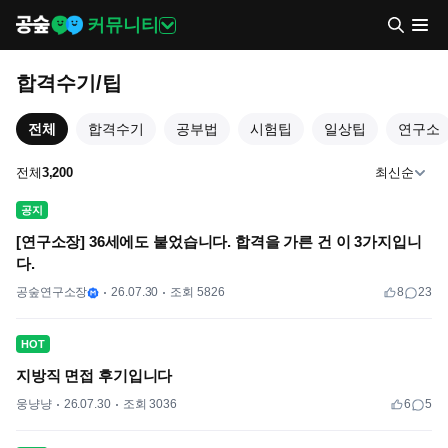
커뮤니티
합격수기/팁
전체
합격수기
공부법
시험팁
일상팁
연구소
전체
3,200
최신순
공지
[연구소장] 36세에도 붙었습니다. 합격을 가른 건 이 3가지입니
다.
공숲연구소장
26.07.30
조회 5826
8
23
HOT
지방직 면접 후기입니다
웅냥냥
26.07.30
조회 3036
6
5