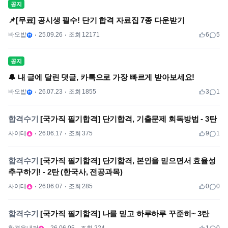
공지
📌[무료] 공시생 필수! 단기 합격 자료집 7종 다운받기
바오밥
25.09.26
조회 12171
6
5
공지
🔔 내 글에 달린 댓글, 카톡으로 가장 빠르게 받아보세요!
바오밥
26.07.23
조회 1855
3
1
합격수기
[국가직 필기합격] 단기합격, 기출문제 회독방법 - 3탄
사이테
26.06.17
조회 375
9
1
합격수기
[국가직 필기합격] 단기합격, 본인을 믿으면서 효율성
추구하기! - 2탄 (한국사, 전공과목)
사이테
26.06.07
조회 285
0
0
합격수기
[국가직 필기합격] 나를 믿고 하루하루 꾸준히~ 3탄