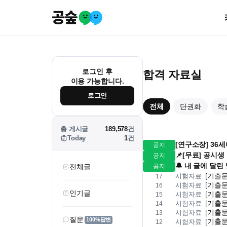
로그인 후
합격 자료실
이용 가능합니다.
로그인
전체
단권화
학
총 게시글
189,578
건
Today
1
건
[연구소장] 36
공지
📌[무료] 공시
공지
🔔 내 글에 달
전체글
공지
[기출문
시험자료
17
[기출문
시험자료
16
인기글
[기출문
시험자료
15
[기출문
시험자료
14
[기출문
시험자료
13
질문
100%답변
[기출문
시험자료
12