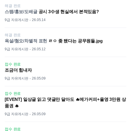
해결 완료
스팸/홍보/도배글
공시 3수생 현실에서 본적있음?
9급 자유게시판
26.05.14
해결 완료
욕설/혐오/차별적 표헌
ㄹㅇ 좆 됐다는 공무원들.jpg
9급 자유게시판
26.05.12
접수 완료
조금더 힘내자
9급 자유게시판
26.05.09
접수 완료
[EVENT] 일상글 읽고 댓글만 달아도 🔥메가커피+올영 3만원 상
품권 🔥
9급 자유게시판
26.05.09
접수 완료