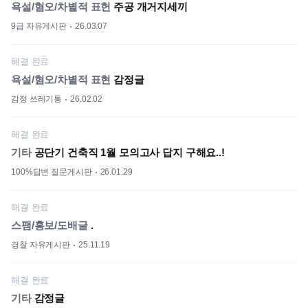
욕설/혐오/차별적 표헌
주공 개거지세끼
9급 자유게시판
26.03.07
해결 완료
욕설/혐오/차별적 표현
감정글
감정 쓰레기통
26.02.02
해결 완료
기타
공단기 건축직 1월 모의고사 답지 구해요..!
100%답변 질문게시판
26.01.29
해결 완료
스팸/홍보/도배글
.
경찰 자유게시판
25.11.19
해결 완료
기타
감정글