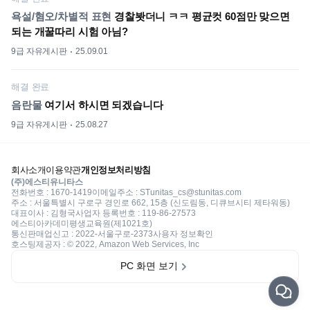
욕설/혐오/차별적 표현
경찰봣더니 ㅋㅋ 평균컷 60점만 맞으면
되는 개꿀따리 시험 아님?
9급 자유게시판
25.09.01
해결 완료
음란물
여기서 하시면 되겠습니다
9급 자유게시판
25.08.27
회사소개
이용약관
개인정보처리방침
(주)에스티유니타스
전화번호 : 1670-1419
이메일주소 : STunitas_cs@stunitas.com
주소 : 서울특별시 구로구 경인로 662, 15층 (신도림동, 디큐브시티 제타워동)
대표이사 : 김형국
사업자 등록번호 : 119-86-27573
에스티아카데미평생교육원(제1021호)
통신판매업신고 : 2022-서울구로-2373
사용자 정보확인
호스팅제공자 : © 2022, Amazon Web Services, Inc
PC 화면 보기