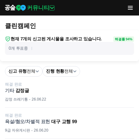
커뮤니티
클린캠페인
현재 7개의 신고된 게시물을 조사하고 있습니다.
해결률 94%
0개 투표중
신고 유형
전체
진행 현황
전체
해결 완료
기타
감정글
감정 쓰레기통
26.06.22
해결 완료
욕설/혐오/차별적 표헌
대구 교행 99
9급 자유게시판
26.06.20