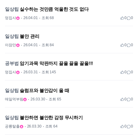
일상팁
실수하는 것만큼 억울한 것도 없다
멍집사
26.04.01
조회 68
0
0
일상팁
불안 관리
아잠만
26.04.01
조회 84
0
0
공부법
암기과목 막판까지 끌올 끌올 끌올!!!
멍집사
26.03.31
조회 145
0
0
일상팁
슬럼프와 불안감이 올 때
매일먹부림
26.03.30
조회 65
0
0
일상팁
불안하면 불안한 감정 무시하기
공룡탈출
26.03.30
조회 64
0
0