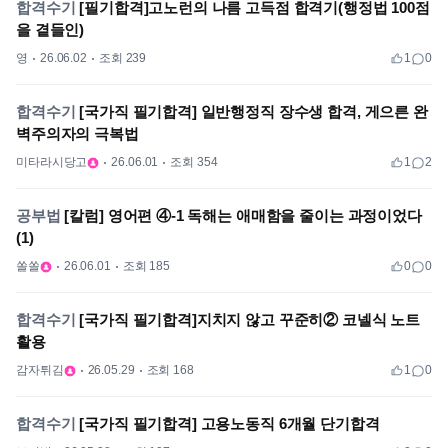
합격수기
[필기합격]고노런의 나름 고득점 합격기(행정법 100점
을 곁들인)
영
26.06.02
조회 239
1
0
합격수기
[국가직 필기합격] 일반행정직 장수생 합격, 게으른 완
벽주의자의 극복법
미타라시당고
26.06.01
조회 354
1
2
공부법
[칼럼] 영어편 ④-1 독해는 애매함을 줄이는 과정이었다
(1)
쏠쏠
26.06.01
조회 185
0
0
합격수기
[국가직 필기합격]지치지 않고 꾸준히② 코넬식 노트
활용
감자튀김
26.05.29
조회 168
1
0
합격수기
[국가직 필기합격] 고용노동직 6개월 단기합격