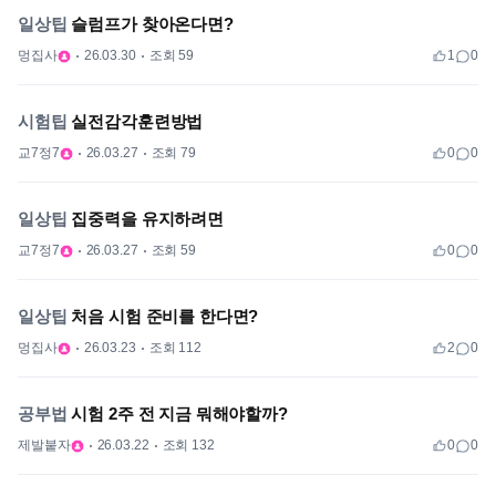
일상팁
슬럼프가 찾아온다면?
멍집사
26.03.30
조회 59
1
0
시험팁
실전감각훈련방법
교7정7
26.03.27
조회 79
0
0
일상팁
집중력을 유지하려면
교7정7
26.03.27
조회 59
0
0
일상팁
처음 시험 준비를 한다면?
멍집사
26.03.23
조회 112
2
0
공부법
시험 2주 전 지금 뭐해야할까?
제발붙자
26.03.22
조회 132
0
0