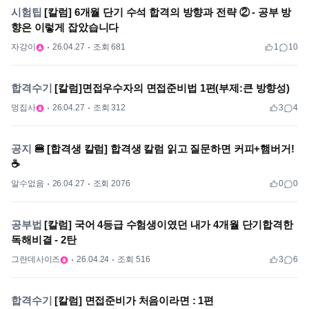
시험팁
[칼럼] 6개월 단기 수석 합격의 방향과 전략 ② - 공부 방
향은 이렇게 잡았습니다
자강이
26.04.27
조회 681
1
10
합격수기
[칼럼]면접우수자의 면접준비법 1편(부제:큰 방향성)
멍집사
26.04.27
조회 312
3
4
공지
🍔 [합격생 칼럼] 합격생 칼럼 읽고 질문하면 커피+햄버거!
☕
알수없음
26.04.27
조회 2076
0
0
공부법
[칼럼] 국어 4등급 수험생이였던 내가 4개월 단기합격한
독해비결 - 2탄
그란데사이즈
26.04.24
조회 516
3
6
합격수기
[칼럼] 면접준비가 처음이라면 : 1편