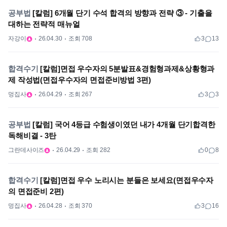
공부법
[칼럼] 6개월 단기 수석 합격의 방향과 전략 ③ - 기출을
대하는 전략적 매뉴얼
자강이
26.04.30
조회 708
3
13
합격수기
[칼럼]면접 우수자의 5분발표&경험형과제&상황형과
제 작성법(면접우수자의 면접준비방법 3편)
멍집사
26.04.29
조회 267
3
3
공부법
[칼럼] 국어 4등급 수험생이였던 내가 4개월 단기합격한
독해비결 - 3탄
그란데사이즈
26.04.29
조회 282
0
8
합격수기
[칼럼]면접 우수 노리시는 분들은 보세요(면접우수자
의 면접준비 2편)
멍집사
26.04.28
조회 370
3
16