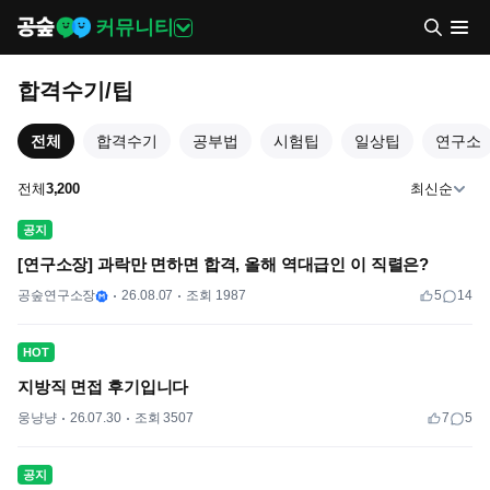
커뮤니티
합격수기/팁
전체
합격수기
공부법
시험팁
일상팁
연구소
전체
3,200
최신순
공지
[연구소장] 과락만 면하면 합격, 올해 역대급인 이 직렬은?
공숲연구소장
26.08.07
조회 1987
5
14
HOT
지방직 면접 후기입니다
웅냥냥
26.07.30
조회 3507
7
5
공지