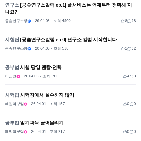
연구소
[공숲연구소칼럼 ep.1] 풀서비스는 언제부터 정확해 지
나요?
공숲연구소장
26.04.08
조회 4500
8
68
시험팁
[공숲연구소칼럼 ep.0] 연구소 칼럼 시작합니다
공숲연구소장
26.04.06
조회 518
1
32
공부법
시험 당일 멘탈·전략
아잠만
26.04.05
조회 191
4
3
시험팁
시험장에서 실수하지 않기
매일먹부림
26.04.01
조회 157
0
0
공부법
암기과목 끌어올리기
매일먹부림
26.04.01
조회 217
0
0