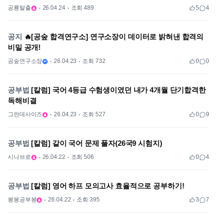
공룡탈출
26.04.24
조회 489
5
4
공지
🔥[공숲 합격연구소] 연구소장이 데이터로 밝혀낸 합격의
비밀 공개!
공숲연구소장
26.04.23
조회 732
0
0
공부법
[칼럼] 국어 4등급 수험생이였던 내가 4개월 단기합격한
독해비결
그란데사이즈
26.04.23
조회 527
0
9
공부법
[칼럼] 같이 국어 문제 풀자(26국9 시험지)
시나브로
26.04.22
조회 506
0
4
공부법
[칼럼] 영어 하프 모의고사 효율적으로 공부하기!
봉봉공부봉
26.04.22
조회 395
3
7