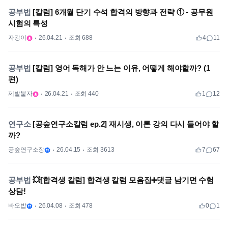
공부법
[칼럼] 6개월 단기 수석 합격의 방향과 전략 ① - 공무원
시험의 특성
자강이
26.04.21
조회 688
4
11
공부법
[칼럼] 영어 독해가 안 느는 이유, 어떻게 해야할까? (1
편)
제발붙자
26.04.21
조회 440
1
12
연구소
[공숲연구소칼럼 ep.2] 재시생, 이론 강의 다시 들어야 할
까?
공숲연구소장
26.04.15
조회 3613
7
67
공부법
💥[합격생 칼럼] 합격생 칼럼 모음집➕댓글 남기면 수험
상담!
바오밥
26.04.08
조회 478
0
1