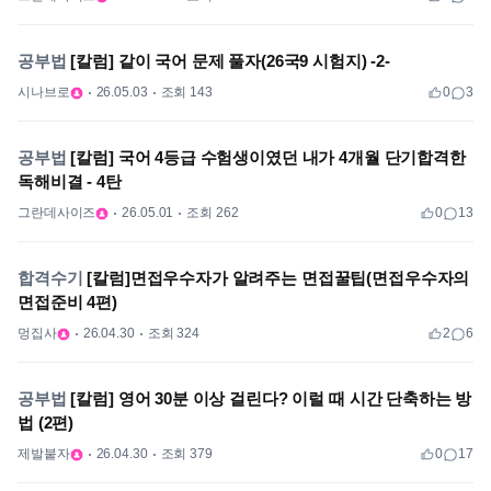
공부법
[칼럼] 같이 국어 문제 풀자(26국9 시험지) -2-
시나브로
26.05.03
조회 143
0
3
공부법
[칼럼] 국어 4등급 수험생이였던 내가 4개월 단기합격한
독해비결 - 4탄
그란데사이즈
26.05.01
조회 262
0
13
합격수기
[칼럼]면접우수자가 알려주는 면접꿀팁(면접우수자의
면접준비 4편)
멍집사
26.04.30
조회 324
2
6
공부법
[칼럼] 영어 30분 이상 걸린다? 이럴 때 시간 단축하는 방
법 (2편)
제발붙자
26.04.30
조회 379
0
17