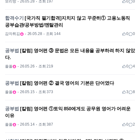
보리방
26.05.28
조회 197
0
0
합격수기
[국가직 필기합격]지치지 않고 꾸준히① 고용노동직
공부습관/공부방법/멘탈관리
감자튀김
26.05.28
조회 144
0
0
공부법
[칼럼] 영어편 ③ 문법은 모든 내용을 공부하려 하지 않았
다.
쏠쏠
26.05.26
조회 219
0
4
공부법
[칼럼] 영어편 ② 결국 영어의 기본은 단어였다
쏠쏠
26.05.15
조회 373
3
8
공부법
[칼럼] 영어편 ①토익 850에게도 공무원 영어가 어려운
이유
쏠쏠
26.05.14
조회 387
0
2