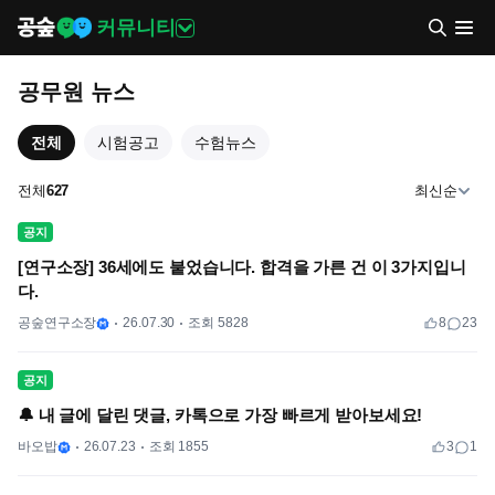
커뮤니티
공무원 뉴스
전체
시험공고
수험뉴스
전체
627
최신순
공지
[연구소장] 36세에도 붙었습니다. 합격을 가른 건 이 3가지입니
다.
공숲연구소장
26.07.30
조회 5828
8
23
공지
🔔 내 글에 달린 댓글, 카톡으로 가장 빠르게 받아보세요!
바오밥
26.07.23
조회 1855
3
1