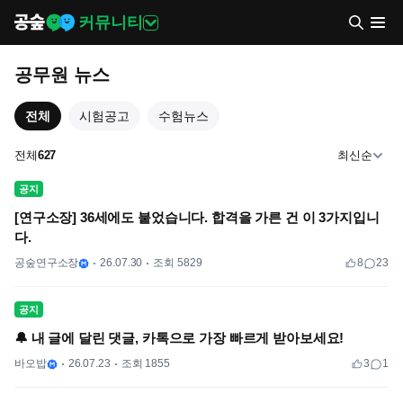
커뮤니티
공무원 뉴스
전체
시험공고
수험뉴스
전체
627
최신순
공지
[연구소장] 36세에도 붙었습니다. 합격을 가른 건 이 3가지입니
다.
공숲연구소장
26.07.30
조회 5829
8
23
공지
🔔 내 글에 달린 댓글, 카톡으로 가장 빠르게 받아보세요!
바오밥
26.07.23
조회 1855
3
1