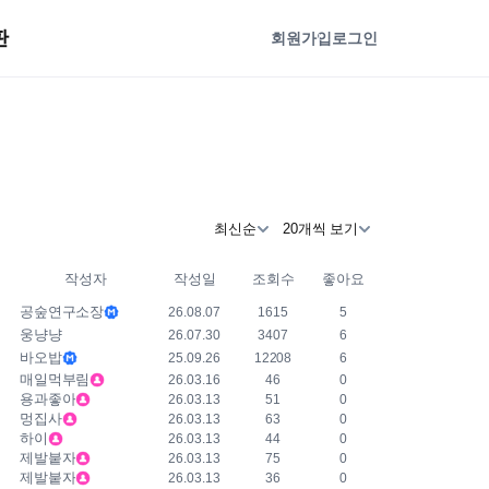
판
회원가입
로그인
최신순
20개씩 보기
작성자
작성일
조회수
좋아요
공숲연구소장
26.08.07
1615
5
웅냥냥
26.07.30
3407
6
바오밥
25.09.26
12208
6
매일먹부림
26.03.16
46
0
용과좋아
26.03.13
51
0
멍집사
26.03.13
63
0
하이
26.03.13
44
0
제발붙자
26.03.13
75
0
제발붙자
26.03.13
36
0