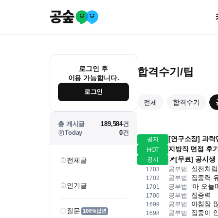
로그인 후
합격수기/팁
이용 가능합니다.
로그인
전체
합격수기
총 게시글
189,584
건
Today
0
건
[연구소장] 과락
공지
지방직 면접 후
HOT
📌[무료] 공시
전체글
공지
실전처럼
공부법
1703
집중력 
공부법
1702
인기글
‘아 오늘
공부법
1701
집중력
공부법
1700
아침잠 
공부법
1699
질문
100%답변
집중이 
공부법
1698