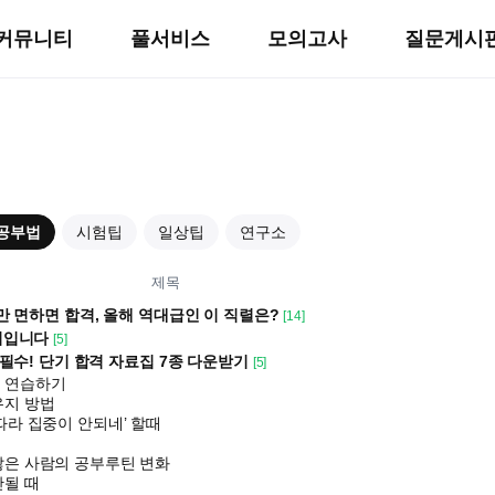
커뮤니티
풀서비스
모의고사
질문게시
공부법
시험팁
일상팁
연구소
제목
만 면하면 합격, 올해 역대급인 이 직렬은?
[14]
기입니다
[5]
생 필수! 단기 합격 자료집 7종 다운받기
[5]
 연습하기
유지 방법
따라 집중이 안되네’ 할때
많은 사람의 공부루틴 변화
안될 때