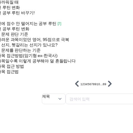
가까워질 때
전 루틴 변화
 공부 루틴 바꾸기!
전에 점수 안 떨어지는 공부 루틴
[7]
 공부 루틴 변화
 문제 판단 기준
어려운 과목이었던 영어, 95점으로 극복
 선지, 헷갈리는 선지가 있나요?
 문제를 판단하는 기준
목 접근방법(암기형 ex-한국사)
과목일수록 이렇게 공부해야 덜 흔들립니다
과목 접근 방법
과목 접근법
1
2
3
4
5
6
7
8
9
10
...
89
제목