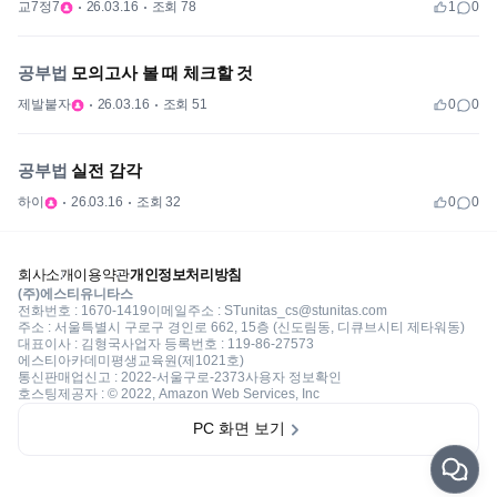
교7정7
26.03.16
조회 78
1
0
공부법
모의고사 볼 때 체크할 것
제발붙자
26.03.16
조회 51
0
0
공부법
실전 감각
하이
26.03.16
조회 32
0
0
회사소개
이용약관
개인정보처리방침
(주)에스티유니타스
전화번호 : 1670-1419
이메일주소 : STunitas_cs@stunitas.com
주소 : 서울특별시 구로구 경인로 662, 15층 (신도림동, 디큐브시티 제타워동)
대표이사 : 김형국
사업자 등록번호 : 119-86-27573
에스티아카데미평생교육원(제1021호)
통신판매업신고 : 2022-서울구로-2373
사용자 정보확인
호스팅제공자 : © 2022, Amazon Web Services, Inc
PC 화면 보기