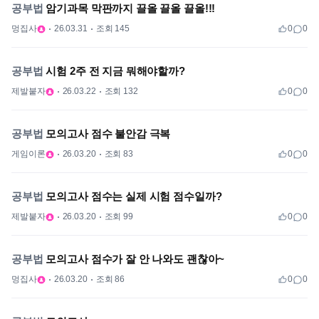
공부법
암기과목 막판까지 끌올 끌올 끌올!!!
멍집사
26.03.31
조회 145
0
0
공부법
시험 2주 전 지금 뭐해야할까?
제발붙자
26.03.22
조회 132
0
0
공부법
모의고사 점수 불안감 극복
게임이론
26.03.20
조회 83
0
0
공부법
모의고사 점수는 실제 시험 점수일까?
제발붙자
26.03.20
조회 99
0
0
공부법
모의고사 점수가 잘 안 나와도 괜찮아~
멍집사
26.03.20
조회 86
0
0