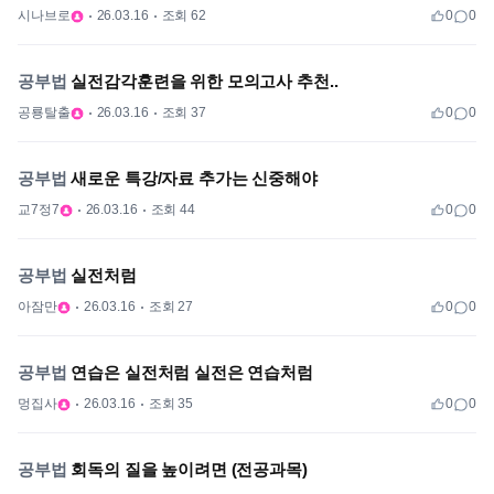
시나브로
26.03.16
조회 62
0
0
공부법
실전감각훈련을 위한 모의고사 추천..
공룡탈출
26.03.16
조회 37
0
0
공부법
새로운 특강/자료 추가는 신중해야
교7정7
26.03.16
조회 44
0
0
공부법
실전처럼
아잠만
26.03.16
조회 27
0
0
공부법
연습은 실전처럼 실전은 연습처럼
멍집사
26.03.16
조회 35
0
0
공부법
회독의 질을 높이려면 (전공과목)