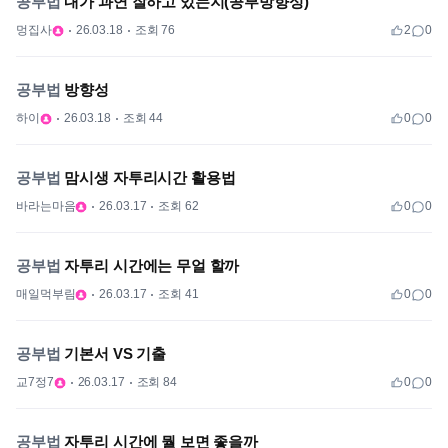
공부법
내가 과연 잘하고 있는지(공부방향성)
멍집사
26.03.18
조회 76
2
0
공부법
방향성
하이
26.03.18
조회 44
0
0
공부법
맘시생 자투리시간 활용법
바라는마음
26.03.17
조회 62
0
0
공부법
자투리 시간에는 무얼 할까
매일먹부림
26.03.17
조회 41
0
0
공부법
기본서 VS 기출
교7정7
26.03.17
조회 84
0
0
공부법
자투리 시간에 뭘 보면 좋을까