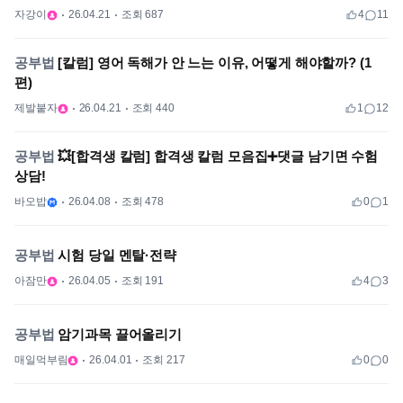
자강이
26.04.21
조회 687
4
11
공부법
[칼럼] 영어 독해가 안 느는 이유, 어떻게 해야할까? (1
편)
제발붙자
26.04.21
조회 440
1
12
공부법
💥[합격생 칼럼] 합격생 칼럼 모음집➕댓글 남기면 수험
상담!
바오밥
26.04.08
조회 478
0
1
공부법
시험 당일 멘탈·전략
아잠만
26.04.05
조회 191
4
3
공부법
암기과목 끌어올리기
매일먹부림
26.04.01
조회 217
0
0