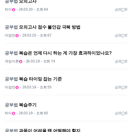
공부법
모의고사
하이
26.03.20
조회 64
0
0
공부법
모의고사 점수 불안감 극복 방법
아잠만
26.03.20
조회 67
0
0
공부법
복습은 언제 다시 하는 게 가장 효과적이었나요?
게임이론
26.03.19
조회 74
0
0
공부법
복습 타이밍 잡는 기준
아잠만
26.03.19
조회 55
0
0
공부법
복습주기
하이
26.03.19
조회 60
0
0
공부법
과목이 어려울 땐 어떡해야 할지