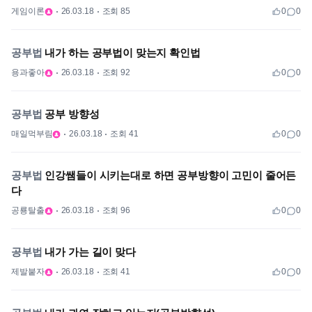
게임이론
26.03.18
조회 85
0
0
공부법
내가 하는 공부법이 맞는지 확인법
용과좋아
26.03.18
조회 92
0
0
공부법
공부 방향성
매일먹부림
26.03.18
조회 41
0
0
공부법
인강쌤들이 시키는대로 하면 공부방향이 고민이 줄어든
다
공룡탈출
26.03.18
조회 96
0
0
공부법
내가 가는 길이 맞다
제발붙자
26.03.18
조회 41
0
0