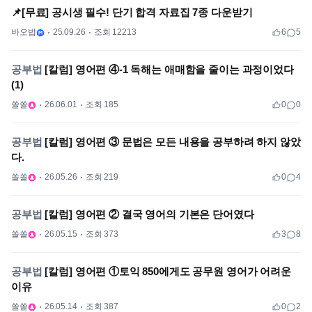
📌[무료] 공시생 필수! 단기 합격 자료집 7종 다운받기
바오밥
25.09.26
조회 12213
6
5
공부법
[칼럼] 영어편 ④-1 독해는 애매함을 줄이는 과정이었다
(1)
쏠쏠
26.06.01
조회 185
0
0
공부법
[칼럼] 영어편 ③ 문법은 모든 내용을 공부하려 하지 않았
다.
쏠쏠
26.05.26
조회 219
0
4
공부법
[칼럼] 영어편 ② 결국 영어의 기본은 단어였다
쏠쏠
26.05.15
조회 373
3
8
공부법
[칼럼] 영어편 ①토익 850에게도 공무원 영어가 어려운
이유
쏠쏠
26.05.14
조회 387
0
2