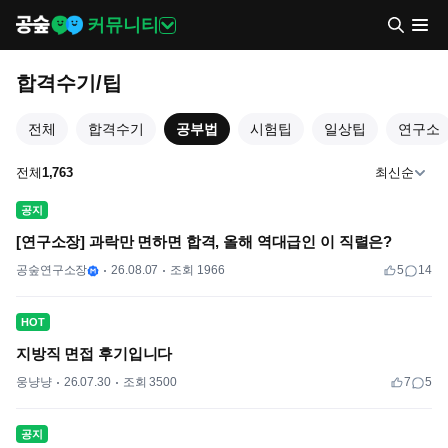
커뮤니티
합격수기/팁
전체
합격수기
공부법
시험팁
일상팁
연구소
전체
1,763
최신순
공지
[연구소장] 과락만 면하면 합격, 올해 역대급인 이 직렬은?
공숲연구소장
26.08.07
조회 1966
5
14
HOT
지방직 면접 후기입니다
웅냥냥
26.07.30
조회 3500
7
5
공지