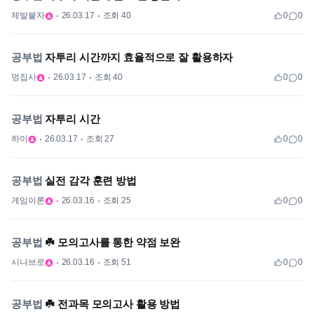
제발붙자
26.03.17
조회 40
0
0
공부법
자투리 시간까지 효율적으로 잘 활용하자
멍집사
26.03.17
조회 40
0
0
공부법
자투리 시간
하이
26.03.17
조회 27
0
0
공부법
실전 감각 훈련 방법
게임이론
26.03.16
조회 25
0
0
공부법
☘️ 모의고사를 통한 약점 보완
시나브로
26.03.16
조회 51
0
0
공부법
☘️ 전과목 모의고사 활용 방법