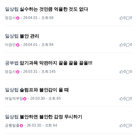
일상팁
실수하는 것만큼 억울한 것도 없다
멍집사
26.04.01
조회 68
0
0
일상팁
불안 관리
아잠만
26.04.01
조회 84
0
0
공부법
암기과목 막판까지 끌올 끌올 끌올!!!
멍집사
26.03.31
조회 145
0
0
일상팁
슬럼프와 불안감이 올 때
매일먹부림
26.03.30
조회 65
0
0
일상팁
불안하면 불안한 감정 무시하기
공룡탈출
26.03.30
조회 64
0
0