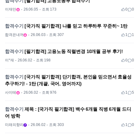
합격수기
[필기합격] 고용노동부 합격수기
이재만
26.06.05
조회 173
0
0
합격수기
[국가직 필기합격] 나를 믿고 하루하루 꾸준히~ 1탄
합격은내꺼
26.06.03
조회 307
1
1
합격수기
[필기합격] 고용노동 직렬변경 10개월 공부 후기!
이*재
26.06.02
조회 198
0
0
합격수기
[국가직 필기합격] 단기합격, 본인을 믿으면서 효율성
추구하기! - 1탄 (개괄, 국어, 영어까지)
사이테
26.06.02
조회 976
1
5
합격수기
제목 : [국가직 필기합격] 백수 6개월 직병 6개월 드디
어 방학
미래의향리
26.06.02
조회 303
1
0