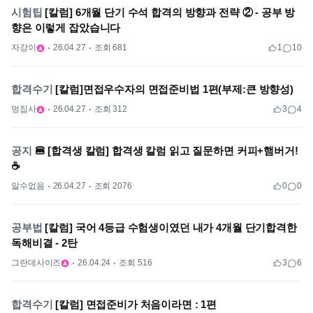
시험팁
[칼럼] 6개월 단기 수석 합격의 방향과 전략 ② - 공부 방
향은 이렇게 잡았습니다
자강이
26.04.27
조회 681
1
10
합격수기
[칼럼]면접우수자의 면접준비법 1편(부제:큰 방향성)
멍집사
26.04.27
조회 312
3
4
공지
🍔 [합격생 칼럼] 합격생 칼럼 읽고 질문하면 커피+햄버거!
☕
알수없음
26.04.27
조회 2076
0
0
공부법
[칼럼] 국어 4등급 수험생이였던 내가 4개월 단기합격한
독해비결 - 2탄
그란데사이즈
26.04.24
조회 516
3
6
합격수기
[칼럼] 면접준비가 처음이라면 : 1편