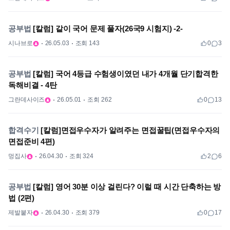
공부법
[칼럼] 같이 국어 문제 풀자(26국9 시험지) -2-
시나브로
26.05.03
조회 143
0
3
공부법
[칼럼] 국어 4등급 수험생이였던 내가 4개월 단기합격한
독해비결 - 4탄
그란데사이즈
26.05.01
조회 262
0
13
합격수기
[칼럼]면접우수자가 알려주는 면접꿀팁(면접우수자의
면접준비 4편)
멍집사
26.04.30
조회 324
2
6
공부법
[칼럼] 영어 30분 이상 걸린다? 이럴 때 시간 단축하는 방
법 (2편)
제발붙자
26.04.30
조회 379
0
17