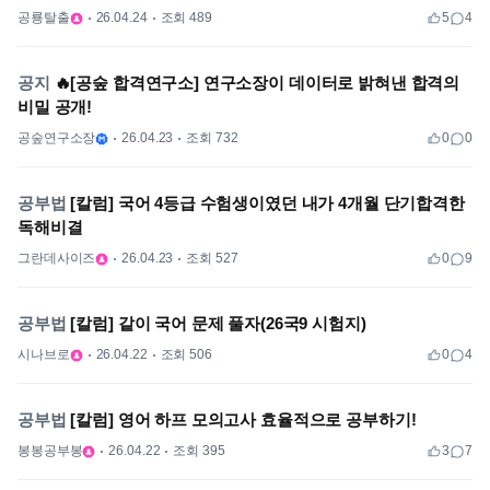
공룡탈출
26.04.24
조회 489
5
4
공지
🔥[공숲 합격연구소] 연구소장이 데이터로 밝혀낸 합격의
비밀 공개!
공숲연구소장
26.04.23
조회 732
0
0
공부법
[칼럼] 국어 4등급 수험생이였던 내가 4개월 단기합격한
독해비결
그란데사이즈
26.04.23
조회 527
0
9
공부법
[칼럼] 같이 국어 문제 풀자(26국9 시험지)
시나브로
26.04.22
조회 506
0
4
공부법
[칼럼] 영어 하프 모의고사 효율적으로 공부하기!
봉봉공부봉
26.04.22
조회 395
3
7