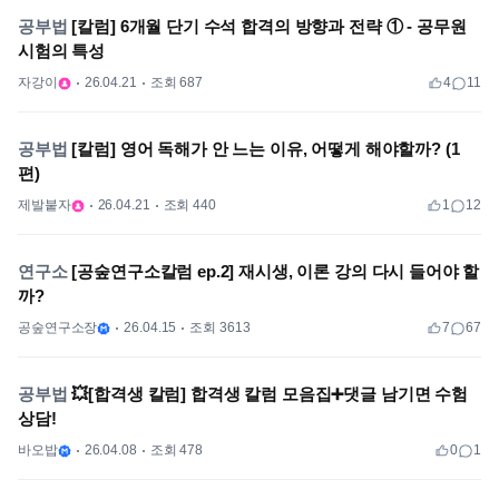
공부법
[칼럼] 6개월 단기 수석 합격의 방향과 전략 ① - 공무원
시험의 특성
자강이
26.04.21
조회 687
4
11
공부법
[칼럼] 영어 독해가 안 느는 이유, 어떻게 해야할까? (1
편)
제발붙자
26.04.21
조회 440
1
12
연구소
[공숲연구소칼럼 ep.2] 재시생, 이론 강의 다시 들어야 할
까?
공숲연구소장
26.04.15
조회 3613
7
67
공부법
💥[합격생 칼럼] 합격생 칼럼 모음집➕댓글 남기면 수험
상담!
바오밥
26.04.08
조회 478
0
1