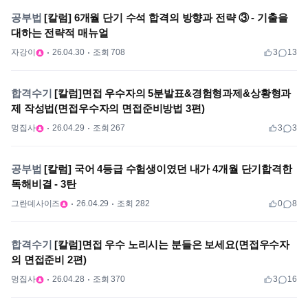
공부법
[칼럼] 6개월 단기 수석 합격의 방향과 전략 ③ - 기출을
대하는 전략적 매뉴얼
자강이
26.04.30
조회 708
3
13
합격수기
[칼럼]면접 우수자의 5분발표&경험형과제&상황형과
제 작성법(면접우수자의 면접준비방법 3편)
멍집사
26.04.29
조회 267
3
3
공부법
[칼럼] 국어 4등급 수험생이였던 내가 4개월 단기합격한
독해비결 - 3탄
그란데사이즈
26.04.29
조회 282
0
8
합격수기
[칼럼]면접 우수 노리시는 분들은 보세요(면접우수자
의 면접준비 2편)
멍집사
26.04.28
조회 370
3
16