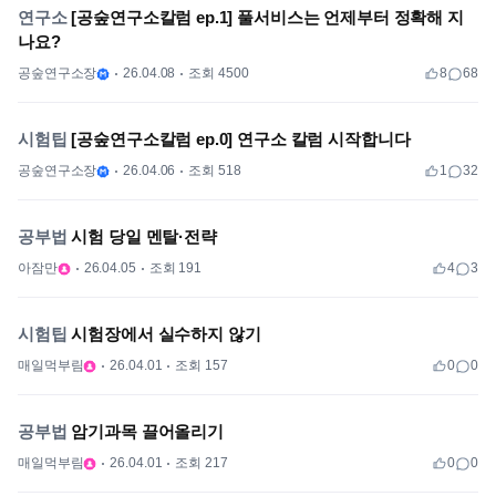
연구소
[공숲연구소칼럼 ep.1] 풀서비스는 언제부터 정확해 지
나요?
공숲연구소장
26.04.08
조회 4500
8
68
시험팁
[공숲연구소칼럼 ep.0] 연구소 칼럼 시작합니다
공숲연구소장
26.04.06
조회 518
1
32
공부법
시험 당일 멘탈·전략
아잠만
26.04.05
조회 191
4
3
시험팁
시험장에서 실수하지 않기
매일먹부림
26.04.01
조회 157
0
0
공부법
암기과목 끌어올리기
매일먹부림
26.04.01
조회 217
0
0