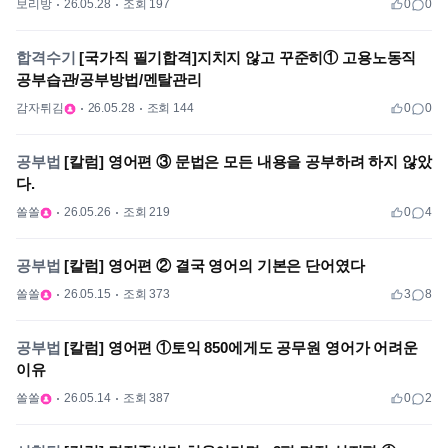
보리방
26.05.28
조회 197
0
0
합격수기
[국가직 필기합격]지치지 않고 꾸준히① 고용노동직
공부습관/공부방법/멘탈관리
감자튀김
26.05.28
조회 144
0
0
공부법
[칼럼] 영어편 ③ 문법은 모든 내용을 공부하려 하지 않았
다.
쏠쏠
26.05.26
조회 219
0
4
공부법
[칼럼] 영어편 ② 결국 영어의 기본은 단어였다
쏠쏠
26.05.15
조회 373
3
8
공부법
[칼럼] 영어편 ①토익 850에게도 공무원 영어가 어려운
이유
쏠쏠
26.05.14
조회 387
0
2