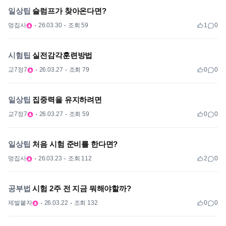
일상팁
슬럼프가 찾아온다면?
멍집사
26.03.30
조회 59
1
0
시험팁
실전감각훈련방법
교7정7
26.03.27
조회 79
0
0
일상팁
집중력을 유지하려면
교7정7
26.03.27
조회 59
0
0
일상팁
처음 시험 준비를 한다면?
멍집사
26.03.23
조회 112
2
0
공부법
시험 2주 전 지금 뭐해야할까?
제발붙자
26.03.22
조회 132
0
0