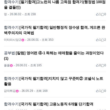
합격수기
[필기합격]고노런의 나름 고득점 합격기(행정법 100점
을 곁들인)
영
26.06.02
조회 238
1
0
합격수기
[국가직 필기합격] 일반행정직 장수생 합격, 게으른 완
벽주의자의 극복법
미타라시당고
26.06.01
조회 353
1
2
공부법
[칼럼] 영어편 ④-1 독해는 애매함을 줄이는 과정이었다
(1)
쏠쏠
26.06.01
조회 185
0
0
합격수기
[국가직 필기합격]지치지 않고 꾸준히② 코넬식 노트
활용
감자튀김
26.05.29
조회 168
1
0
합격수기
[국가직 필기합격] 고용노동직 6개월 단기합격