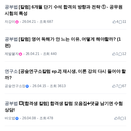
공부법
[칼럼] 6개월 단기 수석 합격의 방향과 전략 ① - 공무원
시험의 특성
자강이
26.04.21
조회 687
4
11
공부법
[칼럼] 영어 독해가 안 느는 이유, 어떻게 해야할까? (1
편)
제발붙자
26.04.21
조회 440
1
12
연구소
[공숲연구소칼럼 ep.2] 재시생, 이론 강의 다시 들어야 할
까?
공숲연구소장
26.04.15
조회 3613
7
67
공부법
💥[합격생 칼럼] 합격생 칼럼 모음집➕댓글 남기면 수험
상담!
바오밥
26.04.08
조회 478
0
1