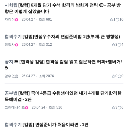
시험팁
[칼럼] 6개월 단기 수석 합격의 방향과 전략 ② - 공부 방
향은 이렇게 잡았습니다
자강이
26.04.27
조회 681
1
10
합격수기
[칼럼]면접우수자의 면접준비법 1편(부제:큰 방향성)
멍집사
26.04.27
조회 312
3
4
공지
🍔 [합격생 칼럼] 합격생 칼럼 읽고 질문하면 커피+햄버거!
☕
알수없음
26.04.27
조회 2076
0
0
공부법
[칼럼] 국어 4등급 수험생이였던 내가 4개월 단기합격한
독해비결 - 2탄
그란데사이즈
26.04.24
조회 516
3
6
합격수기
[칼럼] 면접준비가 처음이라면 : 1편