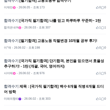
합격수기
[필기합격] 고용노동부 합격수기
이재만
26.06.05
조회 173
0
0
합격수기
[국가직 필기합격] 나를 믿고 하루하루 꾸준히~ 1탄
합격은내꺼
26.06.03
조회 307
1
1
합격수기
[필기합격] 고용노동 직렬변경 10개월 공부 후기!
이*재
26.06.02
조회 198
0
0
합격수기
[국가직 필기합격] 단기합격, 본인을 믿으면서 효율성
추구하기! - 1탄 (개괄, 국어, 영어까지)
사이테
26.06.02
조회 976
1
5
합격수기
제목 : [국가직 필기합격] 백수 6개월 직병 6개월 드디
어 방학
미래의향리
26.06.02
조회 303
1
0