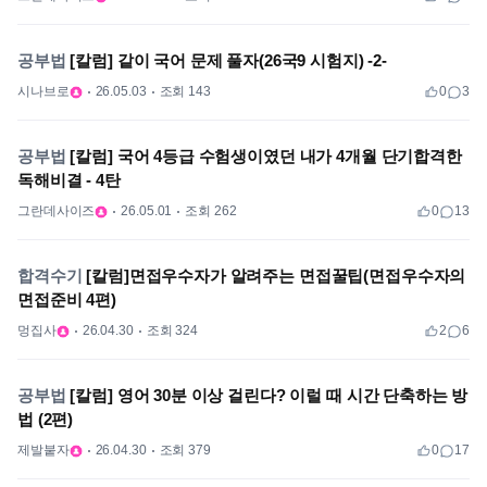
공부법
[칼럼] 같이 국어 문제 풀자(26국9 시험지) -2-
시나브로
26.05.03
조회 143
0
3
공부법
[칼럼] 국어 4등급 수험생이였던 내가 4개월 단기합격한
독해비결 - 4탄
그란데사이즈
26.05.01
조회 262
0
13
합격수기
[칼럼]면접우수자가 알려주는 면접꿀팁(면접우수자의
면접준비 4편)
멍집사
26.04.30
조회 324
2
6
공부법
[칼럼] 영어 30분 이상 걸린다? 이럴 때 시간 단축하는 방
법 (2편)
제발붙자
26.04.30
조회 379
0
17