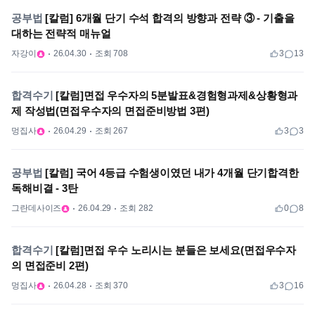
공부법
[칼럼] 6개월 단기 수석 합격의 방향과 전략 ③ - 기출을
대하는 전략적 매뉴얼
자강이
26.04.30
조회 708
3
13
합격수기
[칼럼]면접 우수자의 5분발표&경험형과제&상황형과
제 작성법(면접우수자의 면접준비방법 3편)
멍집사
26.04.29
조회 267
3
3
공부법
[칼럼] 국어 4등급 수험생이였던 내가 4개월 단기합격한
독해비결 - 3탄
그란데사이즈
26.04.29
조회 282
0
8
합격수기
[칼럼]면접 우수 노리시는 분들은 보세요(면접우수자
의 면접준비 2편)
멍집사
26.04.28
조회 370
3
16