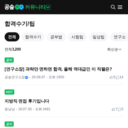
커뮤니티
합격수기/팁
전체
합격수기
공부법
시험팁
일상팁
연구소
전체
3,200
최신순
공지
[연구소장] 과락만 면하면 합격, 올해 역대급인 이 직렬은?
공숲연구소장
26.08.07
조회 1950
5
14
HOT
지방직 면접 후기입니다
웅냥냥
26.07.30
조회 3491
7
5
공지