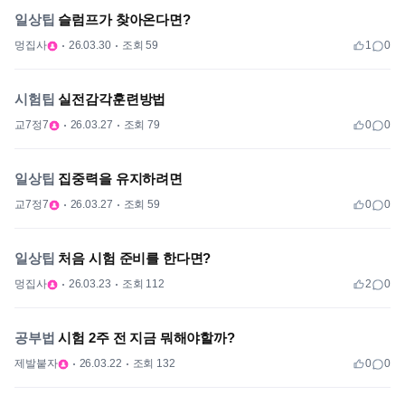
일상팁
슬럼프가 찾아온다면?
멍집사
26.03.30
조회 59
1
0
시험팁
실전감각훈련방법
교7정7
26.03.27
조회 79
0
0
일상팁
집중력을 유지하려면
교7정7
26.03.27
조회 59
0
0
일상팁
처음 시험 준비를 한다면?
멍집사
26.03.23
조회 112
2
0
공부법
시험 2주 전 지금 뭐해야할까?
제발붙자
26.03.22
조회 132
0
0