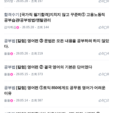
보리방
26.05.28
조회 197
0
0
합격수기
[국가직 필기합격]지치지 않고 꾸준히① 고용노동직
공부습관/공부방법/멘탈관리
감자튀김
26.05.28
조회 144
0
0
공부법
[칼럼] 영어편 ③ 문법은 모든 내용을 공부하려 하지 않았
다.
쏠쏠
26.05.26
조회 219
0
4
공부법
[칼럼] 영어편 ② 결국 영어의 기본은 단어였다
쏠쏠
26.05.15
조회 373
3
8
공부법
[칼럼] 영어편 ①토익 850에게도 공무원 영어가 어려운
이유
쏠쏠
26.05.14
조회 387
0
2