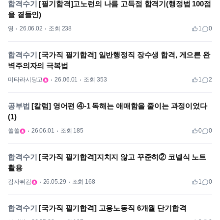
합격수기
[필기합격]고노런의 나름 고득점 합격기(행정법 100점
을 곁들인)
영
26.06.02
조회 238
1
0
합격수기
[국가직 필기합격] 일반행정직 장수생 합격, 게으른 완
벽주의자의 극복법
미타라시당고
26.06.01
조회 353
1
2
공부법
[칼럼] 영어편 ④-1 독해는 애매함을 줄이는 과정이었다
(1)
쏠쏠
26.06.01
조회 185
0
0
합격수기
[국가직 필기합격]지치지 않고 꾸준히② 코넬식 노트
활용
감자튀김
26.05.29
조회 168
1
0
합격수기
[국가직 필기합격] 고용노동직 6개월 단기합격