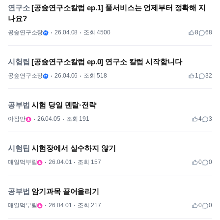
연구소
[공숲연구소칼럼 ep.1] 풀서비스는 언제부터 정확해 지
나요?
공숲연구소장
26.04.08
조회 4500
8
68
시험팁
[공숲연구소칼럼 ep.0] 연구소 칼럼 시작합니다
공숲연구소장
26.04.06
조회 518
1
32
공부법
시험 당일 멘탈·전략
아잠만
26.04.05
조회 191
4
3
시험팁
시험장에서 실수하지 않기
매일먹부림
26.04.01
조회 157
0
0
공부법
암기과목 끌어올리기
매일먹부림
26.04.01
조회 217
0
0