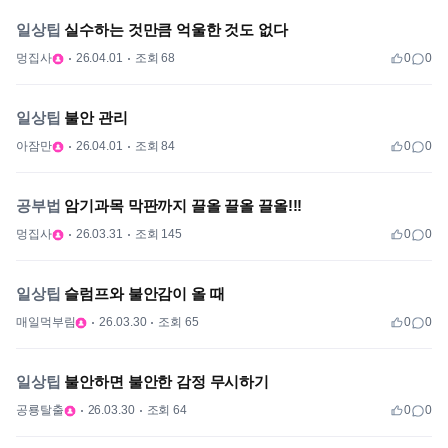
일상팁
실수하는 것만큼 억울한 것도 없다
멍집사
26.04.01
조회 68
0
0
일상팁
불안 관리
아잠만
26.04.01
조회 84
0
0
공부법
암기과목 막판까지 끌올 끌올 끌올!!!
멍집사
26.03.31
조회 145
0
0
일상팁
슬럼프와 불안감이 올 때
매일먹부림
26.03.30
조회 65
0
0
일상팁
불안하면 불안한 감정 무시하기
공룡탈출
26.03.30
조회 64
0
0