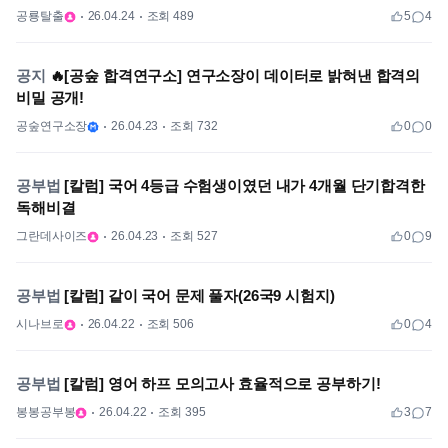
공룡탈출
26.04.24
조회 489
5
4
공지
🔥[공숲 합격연구소] 연구소장이 데이터로 밝혀낸 합격의
비밀 공개!
공숲연구소장
26.04.23
조회 732
0
0
공부법
[칼럼] 국어 4등급 수험생이였던 내가 4개월 단기합격한
독해비결
그란데사이즈
26.04.23
조회 527
0
9
공부법
[칼럼] 같이 국어 문제 풀자(26국9 시험지)
시나브로
26.04.22
조회 506
0
4
공부법
[칼럼] 영어 하프 모의고사 효율적으로 공부하기!
봉봉공부봉
26.04.22
조회 395
3
7